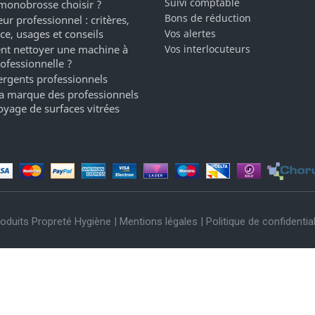
Suivi comptable
monobrosse choisir ?
Bons de réduction
ur professionnel : critères,
ce, usages et conseils
Vos alertes
t nettoyer une machine à
Vos interlocuteurs
rofessionnelle ?
ergents professionnels
a marque des professionnels
oyage de surfaces vitrées
oduits Propreté Hygiène |
Mentions légales
|
Politique de confidential