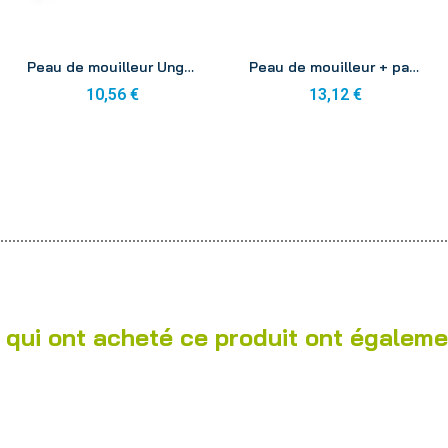
Aperçu
Aperçu
Peau de mouilleur Unger 35cm WS350
Peau de mouilleur + pad Unger 35cm RS350
10,56 €
13,12 €
 qui ont acheté ce produit ont égaleme