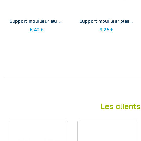
Aperçu
Aperçu
Support mouilleur alu Unger 35 cm AT350
Support mouilleur plastique Unger ergotec 35 cm EH350
6,40 €
9,26 €
Les clients