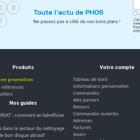
Toute l'actu de PH06
J'a
Ne passez pas à côté de nos bons plans !
new
fou
notr
Produits
Votre compte
 en promotion
Tableau de bord
Informations personnelles
 références
Commandes
sellers
Mes paniers
Nos guides
Retours
Commandes ouvertes
RSAT : comment en bénéficier
Adresses
Factures
 dans le secteur du nettoyage
Avoirs
 le bon disque abrasif