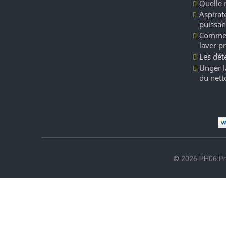
Quelle 
Aspirate
puissan
Commen
laver p
Les dét
Unger l
du nett
© 2026 PH06 Pr