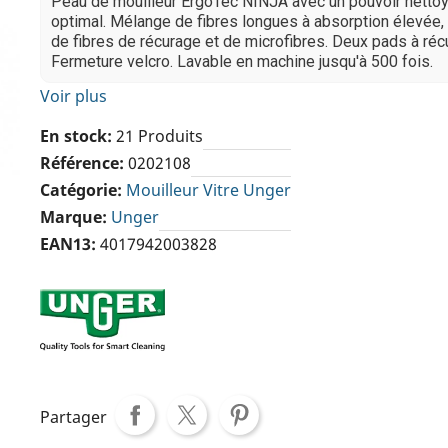
Peau de mouilleur ErgoTec NINJA avec un pouvoir netto
optimal. Mélange de fibres longues à absorption élevée, 
de fibres de récurage et de microfibres. Deux pads à récu
Fermeture velcro. Lavable en machine jusqu'à 500 fois.
Voir plus
En stock
21 Produits
Référence
0202108
Catégorie
Mouilleur Vitre Unger
Marque
Unger
EAN13
4017942003828
Partager