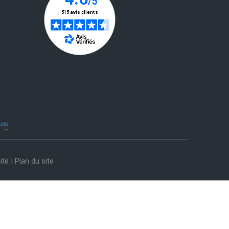
ité
|
Plan du site