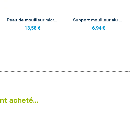
Aperçu
Aperçu
Peau de mouilleur microfibre Unger 35 cm NS350
Support mouilleur alu Unger 45cm AT450
13,58 €
6,94 €
nt acheté...