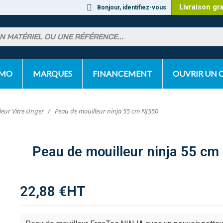
Livraison gr
Bonjour, identifiez-vous
OMO
MARQUES
FINANCEMENT
OUVRIR UN
leur Vitre Unger
Peau de mouilleur ninja 55 cm NJ550
Peau de mouilleur ninja 55 c
22,88 €
HT