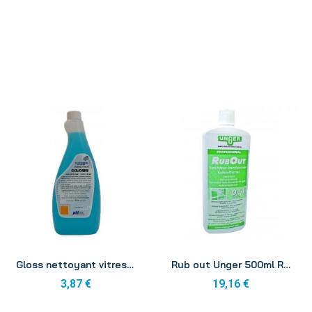
Aperçu
Aperçu
Gloss nettoyant vitres et miroirs flacon 750ml
Rub out Unger 500ml RUB20
3,87 €
19,16 €