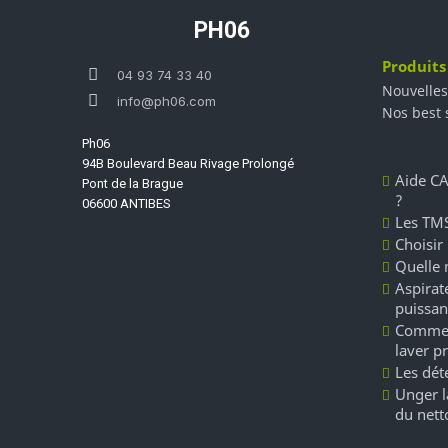
PH06
Produits
04 93 74 33 40
Nouvelles
info@ph06.com
Nos best 
Ph06
94B Boulevard Beau Rivage Prolongé
Aide CA
Pont de la Brague
?
06600 ANTIBES
Les TMS
Choisir
Quelle 
Aspirate
puissan
Commen
laver p
Les dét
Unger l
du nett