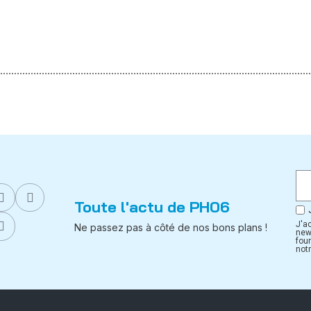
Toute l'actu de PH06
J'a
Ne passez pas à côté de nos bons plans !
new
fou
notr