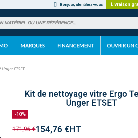
Livraison gr
Bonjour, identifiez-vous
OMO
MARQUES
FINANCEMENT
OUVRIR UN
Set Unger ETSET
Kit de nettoyage vitre Ergo T
Unger ETSET
-10%
154,76 €
HT
171,96 €