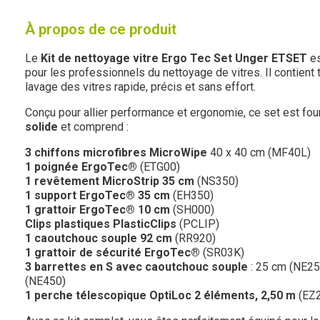
À propos de ce produit
Le
Kit de nettoyage vitre Ergo Tec Set Unger ETSET
es
pour les professionnels du nettoyage de vitres. Il contient 
lavage des vitres rapide, précis et sans effort.
Conçu pour allier performance et ergonomie, ce set est fou
solide
et comprend :
3 chiffons microfibres MicroWipe
40 x 40 cm (MF40L)
1 poignée ErgoTec®
(ETG00)
1 revêtement MicroStrip 35 cm
(NS350)
1 support ErgoTec® 35 cm
(EH350)
1 grattoir ErgoTec® 10 cm
(SH000)
Clips plastiques PlasticClips
(PCLIP)
1 caoutchouc souple 92 cm
(RR920)
1 grattoir de sécurité ErgoTec®
(SR03K)
3 barrettes en S avec caoutchouc souple
: 25 cm (NE25
(NE450)
1 perche télescopique OptiLoc 2 éléments, 2,50 m
(EZ