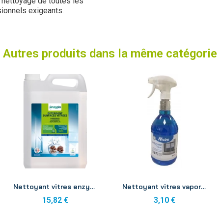
 nettoyage de toutes les
sionnels exigeants.
Autres produits dans la même catégorie
Aperçu
Aperçu
Nettoyant vitres enzypin Ecolabel 5L
Nettoyant vitres vaporisateur 800ml
15,82 €
3,10 €