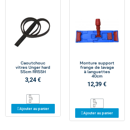
Aperçu
Aperçu
Caoutchouc
Monture support
vitres Unger hard
frange de lavage
55cm RR55H
à languettes
40cm
3,24 €
12,39 €
Ajouter au panier
Ajouter au panier