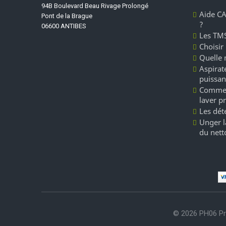
94B Boulevard Beau Rivage Prolongé
Aide CA
Pont de la Brague
?
06600 ANTIBES
Les TMS
Choisir
Quelle 
Aspirate
puissan
Commen
laver p
Les dét
Unger l
du nett
© 2026 PH06 Pr