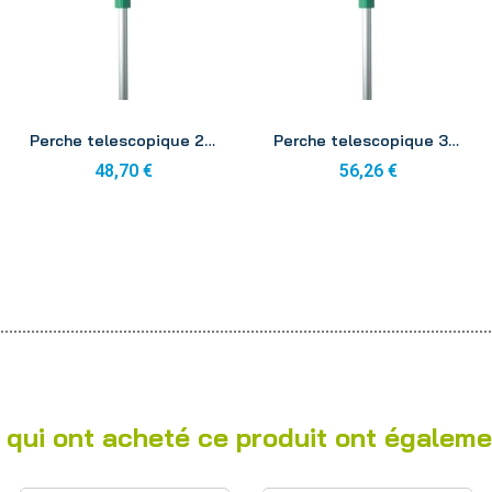
Aperçu
Aperçu
Perche telescopique 2x2m Unger EZ400
Perche telescopique 3x1.25m Unger ED370
48,70 €
56,26 €
 qui ont acheté ce produit ont égaleme