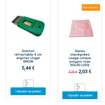
PRIX PROMO !
Aperçu
Aperçu
Grattoir
Gazes
rétractable 4 cm
imprégnées
ergotec Unger
usage unique
SR03K
polypro rose
60x30 (x50)
5,44 €
2,03 €
2,26 €
Ajouter au panier
Ajouter au panier