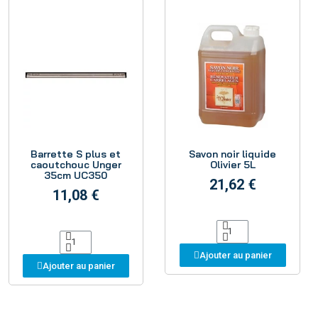
Aperçu
Aperçu
Barrette S plus et
Savon noir liquide
caoutchouc Unger
Olivier 5L
35cm UC350
21,62 €
11,08 €
Ajouter au panier
Ajouter au panier