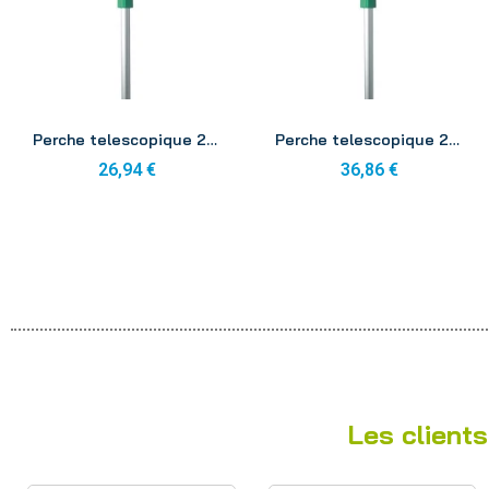
Aperçu
Aperçu
Perche telescopique 2x0m60 Unger EZ120
Perche telescopique 2x1m25 Unger EZ250
26,94 €
36,86 €
Les clients