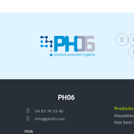
PH06
Produits
04 93 74 33 40
Nouvelles
info@ph06.com
Nos best 
Ph06