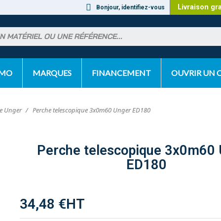
Livraison gr
Bonjour, identifiez-vous
OMO
MARQUES
FINANCEMENT
OUVRIR UN
e Unger
Perche telescopique 3x0m60 Unger ED180
Perche telescopique 3x0m60
ED180
34,48 €
HT