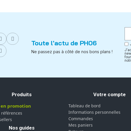
Toute l'actu de PH06
J'a
Ne passez pas à côté de nos bons plans !
new
fou
notr
Produits
Votre compte
 en promotion
Tableau de bord
Informations personnelles
 références
Commandes
sellers
Mes paniers
Nos guides