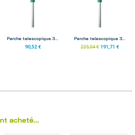
Aperçu
Aperçu
Perche telescopique 3x2m Unger ED600
Perche telescopique 3x3m Unger ED900
90,52 €
225,54 €
191,71 €
nt acheté...