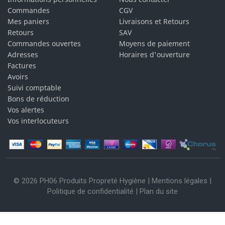
Commandes
CGV
Mes paniers
Livraisons et Retours
Retours
SAV
Commandes ouvertes
Moyens de paiement
Adresses
Horaires d'ouverture
Factures
Avoirs
Suivi comptable
Bons de réduction
Vos alertes
Vos interlocuteurs
© 2026 PH06 Produits Propreté Hygiène |
Mentions légales
|
Politique de confidentialité
|
Plan du site