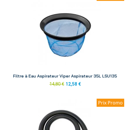
Aperçu
Filtre à Eau Aspirateur Viper Aspirateur 35L LSU135
14,80 €
12,58 €
Prix Promo