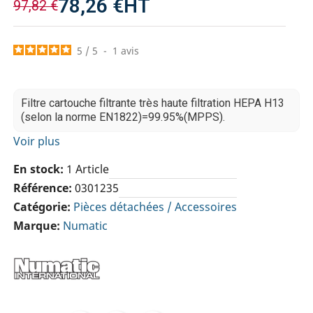
78,26 €
HT
97,82 €
5
/
5
-
1
avis
Filtre cartouche filtrante très haute filtration HEPA H13
(selon la norme EN1822)=99.95%(MPPS).
Voir plus
En stock
1 Article
Référence
0301235
Catégorie
Pièces détachées / Accessoires
Marque
Numatic