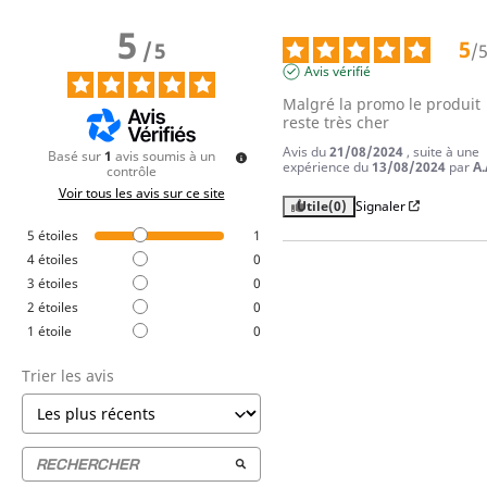
5
5
/
5
/
Avis vérifié
Malgré la promo le produit 
reste très cher
Avis du
21/08/2024
, suite à une
Basé sur
1
avis soumis à un
expérience du
13/08/2024
par
A.
contrôle
Voir tous les avis sur ce site
Utile
(0)
Signaler
5
étoiles
1
4
étoiles
0
3
étoiles
0
2
étoiles
0
1
étoile
0
Trier les avis