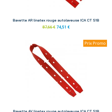
Aperçu
Bavette AR linatex rouge autolaveuse ICA CT 51B
87,66 €
74,51 €
Prix Promo
Aperçu
Bavette AV linatex rouge autolaveuse ICA CT 51B