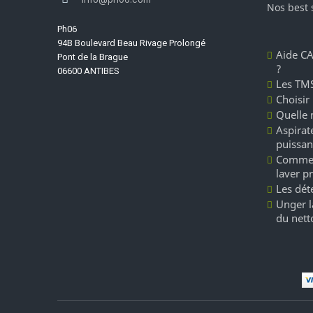
Nos best 
Ph06
94B Boulevard Beau Rivage Prolongé
Aide CA
Pont de la Brague
?
06600 ANTIBES
Les TMS
Choisir
Quelle 
Aspirate
puissan
Commen
laver p
Les dét
Unger l
du nett