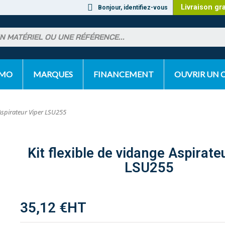
Livraison gr
Bonjour, identifiez-vous
OMO
MARQUES
FINANCEMENT
OUVRIR UN
 Aspirateur Viper LSU255
Kit flexible de vidange Aspirate
LSU255
35,12 €
HT