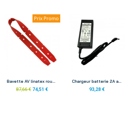
Prix Promo
Aperçu
Aperçu
Bavette AV linatex rouge autolaveuse ICA CT 51B
Chargeur batterie 2A autolaveuse ICA CT5 B
87,66 €
74,51 €
93,28 €