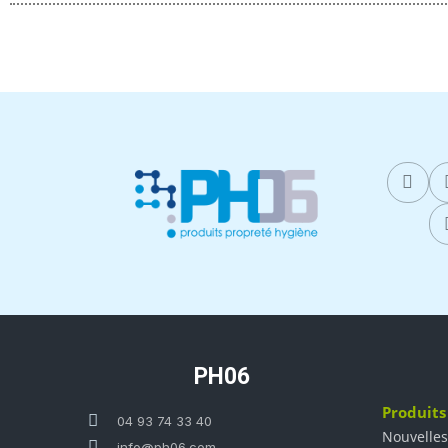
PH06
Produits
04 93 74 33 40
Nouvelles
info@ph06.com