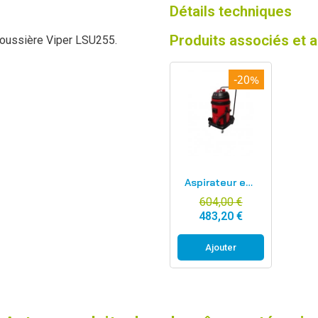
Détails techniques
Produits associés et 
 poussière Viper LSU255.
-20%
Aperçu rapide
Aspirateur eau et poussiére 2000w 55L Viper Lsu255p
604,00 €
483,20 €
Ajouter