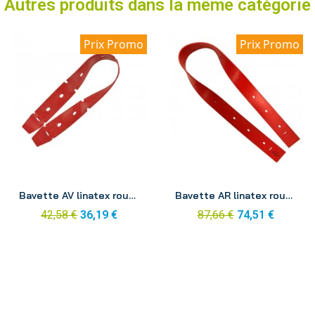
Autres produits dans la même catégorie
Prix Promo
Prix Promo
Aperçu
Aperçu
Bavette AV linatex rouge autolaveuse ICA CT 46B
Bavette AR linatex rouge autolaveuse ICA CT 51B
42,58 €
36,19 €
87,66 €
74,51 €