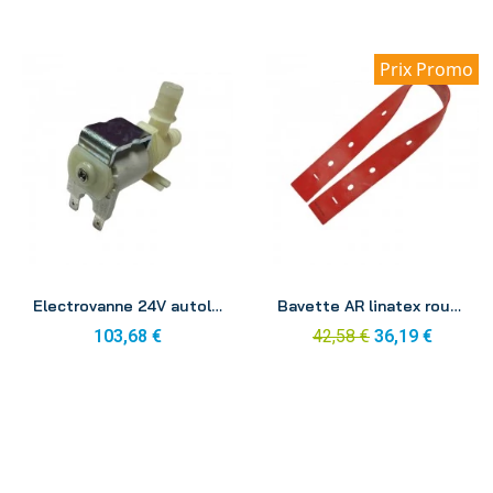
Prix Promo
Aperçu
Aperçu
Electrovanne 24V autolaveuse ICA CT46
Bavette AR linatex rouge autolaveuse ICA CT 46B
103,68 €
42,58 €
36,19 €