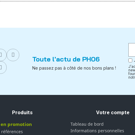
Toute l'actu de PH06
J'a
Ne passez pas à côté de nos bons plans !
new
fou
notr
Produits
Votre compte
 en promotion
Tableau de bord
Informations personnelles
 références