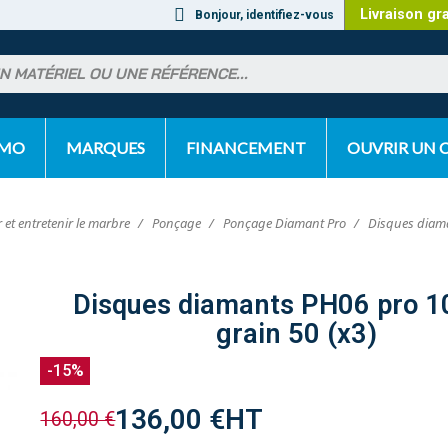
Livraison gr
Bonjour, identifiez-vous
OMO
MARQUES
FINANCEMENT
OUVRIR UN
 et entretenir le marbre
Ponçage
Ponçage Diamant Pro
Disques diam
Disques diamants PH06 pro
grain 50 (x3)
-15%
136,00 €
HT
160,00 €