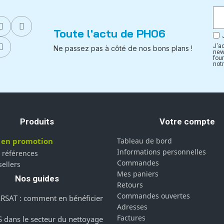
Toute l'actu de PH06
J'a
Ne passez pas à côté de nos bons plans !
new
fou
notr
Produits
Votre compte
 en promotion
Tableau de bord
Informations personnelles
 références
Commandes
sellers
Mes paniers
Nos guides
Retours
Commandes ouvertes
RSAT : comment en bénéficier
Adresses
Factures
 dans le secteur du nettoyage