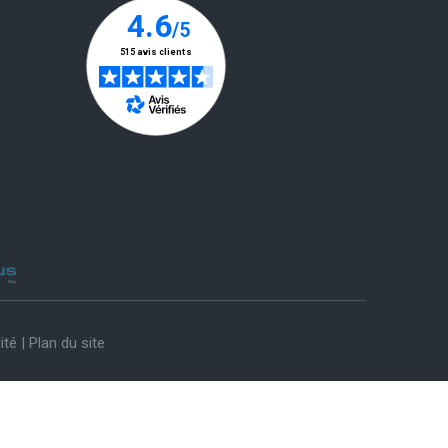
ité
|
Plan du site