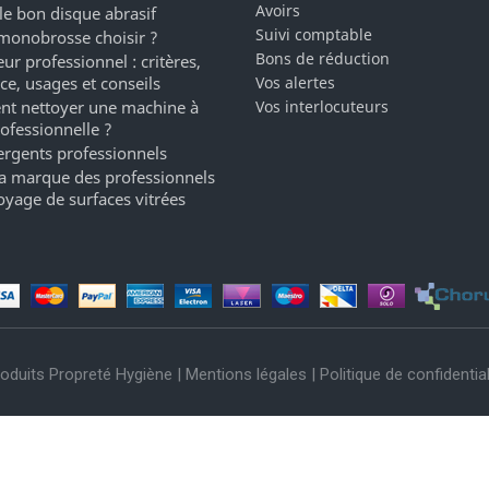
Avoirs
 le bon disque abrasif
Suivi comptable
monobrosse choisir ?
Bons de réduction
ur professionnel : critères,
ce, usages et conseils
Vos alertes
t nettoyer une machine à
Vos interlocuteurs
rofessionnelle ?
ergents professionnels
a marque des professionnels
oyage de surfaces vitrées
oduits Propreté Hygiène |
Mentions légales
|
Politique de confidential