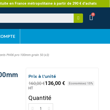
atuite en France métropolitaine à partir de 290 € d'achats
 COMPTE
ants PH06 pro 100mm grain 50 (x3)
 100mm
Prix à l'unité
136,00 €
160,00 €
Économisez 15%
HT
Quantité