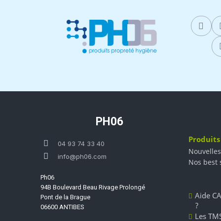
PH06
Produits
04 93 74 33 40
Nouvelles
info@ph06.com
Nos best 
Ph06
94B Boulevard Beau Rivage Prolongé
Aide CA
Pont de la Brague
?
06600 ANTIBES
Les TMS