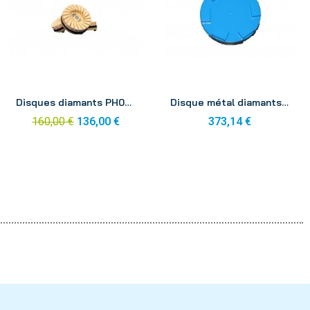
Aperçu
Aperçu
Disques diamants PH06 pro 100mm grain 800 (x3)
Disque métal diamants PH06 pro 100mm M1 (x3)
160,00 €
136,00 €
373,14 €