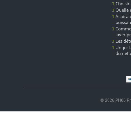
Choisir
Quelle 
Aspirate
puissan
Commen
laver p
Les dét
Unger l
du nett
© 2026 PH06 Pr