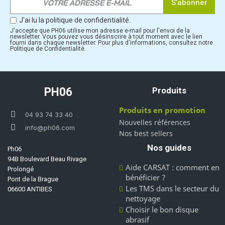
S’abonner
J'ai lu la politique de confidentialité.
J'accepte que PH06 utilise mon adresse e-mail pour l'envoi de la
newsletter. Vous pouvez vous désinscrire à tout moment avec le lien
fourni dans chaque newsletter. Pour plus d'informations, consultez notre
Politique de Confidentialité.
PH06
Produits
Produits en promotion
04 93 74 33 40
Nouvelles références
info@ph06.com
Nos best sellers
Nos guides
Ph06
94B Boulevard Beau Rivage
Aide CARSAT : comment en
Prolongé
bénéficier ?
Pont de la Brague
Les TMS dans le secteur du
06600 ANTIBES
nettoyage
Choisir le bon disque
abrasif