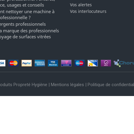
ce, usages et conseils
Vos alertes
t nettoyer une machine à
Vos interlocuteurs
rofessionnelle ?
ergents professionnels
a marque des professionnels
oyage de surfaces vitrées
oduits Propreté Hygiène |
Mentions légales
|
Politique de confidential