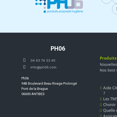
PH06
Produits
04 93 74 33 40
Nouvelles
info@ph06.com
Nos best 
Ph06
94B Boulevard Beau Rivage Prolongé
Aide CA
Pont de la Brague
?
06600 ANTIBES
Les TMS
Choisir
Quelle 
Aspirate