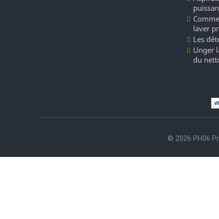
puissan
Commen
laver p
Les dét
Unger l
du nett
© 2026 PH06 Pr