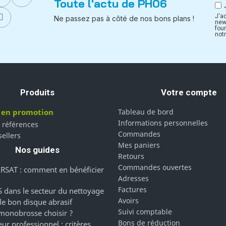
Toute l'actu de PH06
J'a
Ne passez pas à côté de nos bons plans !
new
fou
notr
Produits
Votre compte
 en promotion
Tableau de bord
Informations personnelles
 références
Commandes
sellers
Mes paniers
Nos guides
Retours
Commandes ouvertes
RSAT : comment en bénéficier
Adresses
Factures
 dans le secteur du nettoyage
Avoirs
 le bon disque abrasif
Suivi comptable
monobrosse choisir ?
Bons de réduction
ur professionnel : critères,