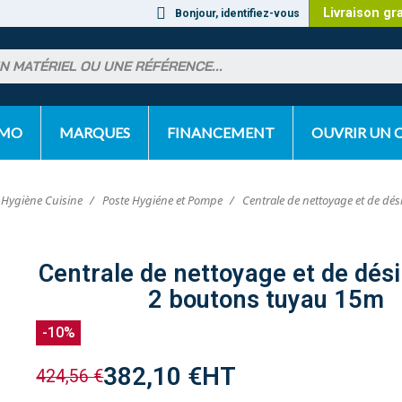
Livraison gr
Bonjour, identifiez-vous
OMO
MARQUES
FINANCEMENT
OUVRIR UN
s Hygiène Cuisine
Poste Hygiéne et Pompe
Centrale de nettoyage et de dé
Centrale de nettoyage et de dés
2 boutons tuyau 15m
-10%
382,10 €
HT
424,56 €