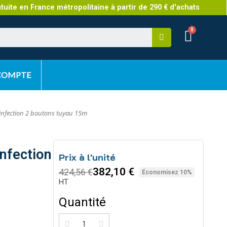
atuite en France métropolitaine à partir de 290 € d'achats
 COMPTE
sinfection 2 boutons tuyau 15m
infection
Prix à l'unité
382,10 €
424,56 €
Économisez 10%
HT
Quantité