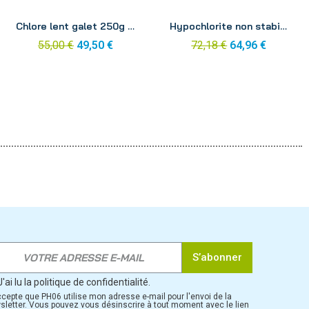
Aperçu
Aperçu
Chlore lent galet 250g Mareva 5kg
Hypochlorite non stabilisé sticks 5kg
55,00 €
49,50 €
72,18 €
64,96 €
S’abonner
J'ai lu la politique de confidentialité.
ccepte que PH06 utilise mon adresse e-mail pour l'envoi de la
sletter. Vous pouvez vous désinscrire à tout moment avec le lien