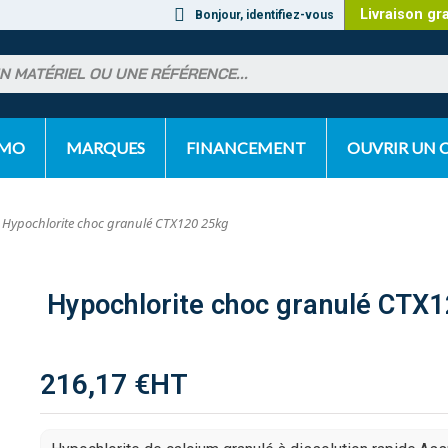
Livraison gr
Bonjour, identifiez-vous
OMO
MARQUES
FINANCEMENT
OUVRIR UN
Hypochlorite choc granulé CTX120 25kg
Hypochlorite choc granulé CTX
216,17 €
HT