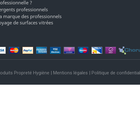
rofessionnelle ?
ergents professionnels
a marque des professionnels
oyage de surfaces vitrées
oduits Propreté Hygiène |
Mentions légales
|
Politique de confidential