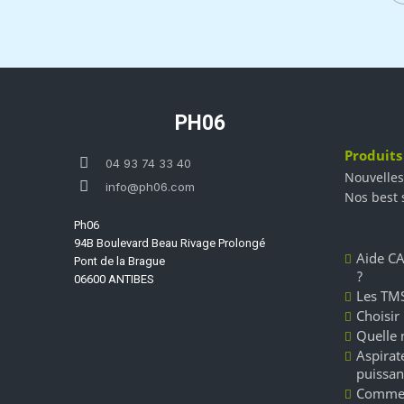
PH06
Produits
04 93 74 33 40
Nouvelles
info@ph06.com
Nos best 
Ph06
94B Boulevard Beau Rivage Prolongé
Aide CA
Pont de la Brague
?
06600 ANTIBES
Les TMS
Choisir
Quelle 
Aspirate
puissan
Commen