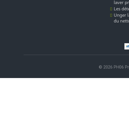
laver p
Les dét
Unger l
du nett
© 2026 PH06 Pr