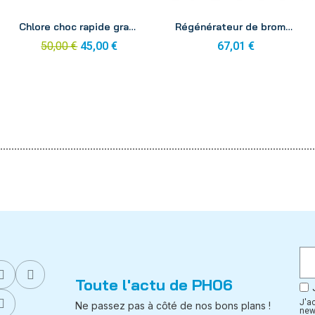
Aperçu
Aperçu
Chlore choc rapide granule 5kg Mareva rapide 60
Régénérateur de brome CTX131 5kg
50,00 €
45,00 €
67,01 €
Toute l'actu de PH06
J'a
Ne passez pas à côté de nos bons plans !
new