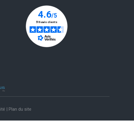
ité
|
Plan du site