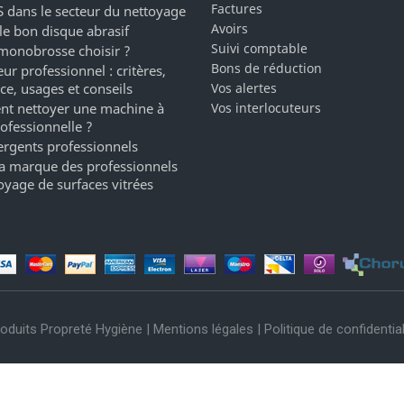
Factures
 dans le secteur du nettoyage
Avoirs
 le bon disque abrasif
Suivi comptable
monobrosse choisir ?
Bons de réduction
ur professionnel : critères,
ce, usages et conseils
Vos alertes
t nettoyer une machine à
Vos interlocuteurs
rofessionnelle ?
ergents professionnels
a marque des professionnels
oyage de surfaces vitrées
oduits Propreté Hygiène |
Mentions légales
|
Politique de confidential