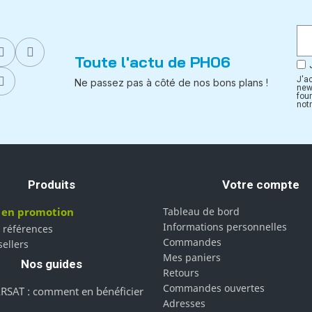
Toute l'actu de PH06
J'a
Ne passez pas à côté de nos bons plans !
new
fou
notr
Produits
Votre compte
 en promotion
Tableau de bord
Informations personnelles
 références
Commandes
sellers
Mes paniers
Nos guides
Retours
Commandes ouvertes
RSAT : comment en bénéficier
Adresses