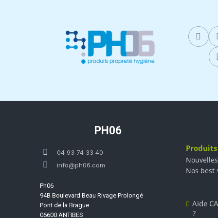
PH06
Produits
04 93 74 33 40
Nouvelles
info@ph06.com
Nos best 
Ph06
94B Boulevard Beau Rivage Prolongé
Aide CA
Pont de la Brague
?
06600 ANTIBES