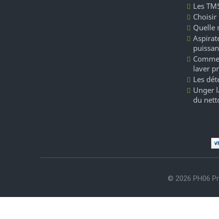
Les TMS
Choisir
Quelle 
Aspirate
puissan
Commen
laver p
Les dét
Unger l
du nett
© 2026 PH06 Pr