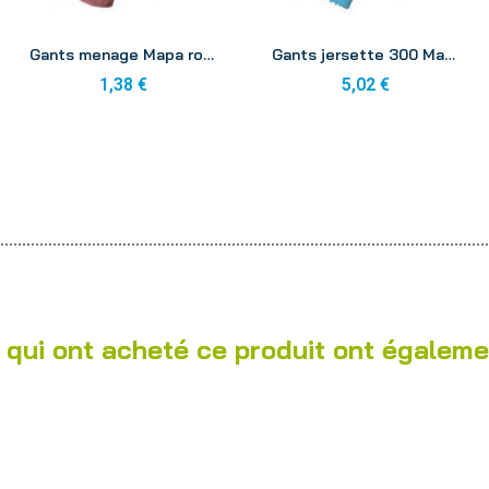
Aperçu
Aperçu
Gants menage Mapa rose 8-8 1/2
Gants jersette 300 Mapa 5-5 1/2
1,38 €
5,02 €
 qui ont acheté ce produit ont égaleme