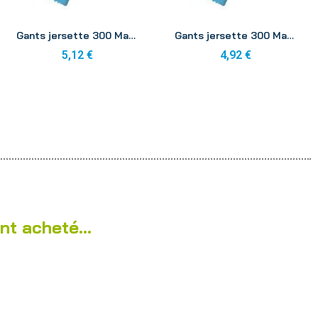
Aperçu
Aperçu
Gants jersette 300 Mapa 6-6 1/2
Gants jersette 300 Mapa 7-7 1/2
5,12 €
4,92 €
nt acheté...