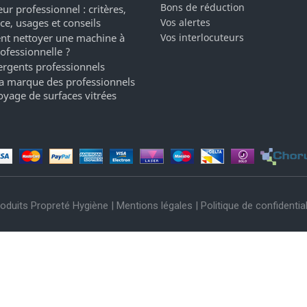
Bons de réduction
ur professionnel : critères,
ce, usages et conseils
Vos alertes
t nettoyer une machine à
Vos interlocuteurs
rofessionnelle ?
ergents professionnels
a marque des professionnels
oyage de surfaces vitrées
oduits Propreté Hygiène |
Mentions légales
|
Politique de confidential