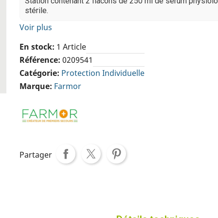
Station contenant 2 flacons de 250 ml de sérum physiol
stérile.
Voir plus
En stock
1 Article
Référence
0209541
Catégorie
Protection Individuelle
Marque
Farmor
Partager