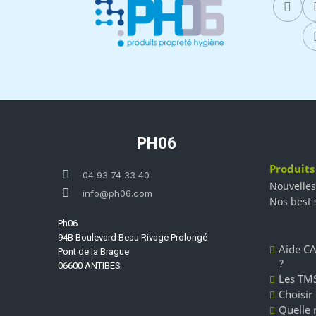
PH06
Produits
04 93 74 33 40
Nouvelles
info@ph06.com
Nos best 
Ph06
94B Boulevard Beau Rivage Prolongé
Aide CA
Pont de la Brague
?
06600 ANTIBES
Les TMS
Choisir
Quelle 