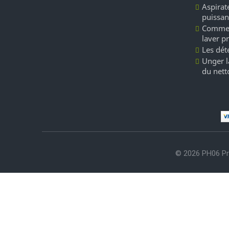
Aspirate
puissan
Commen
laver p
Les dét
Unger l
du nett
© 2026 PH06 Pr