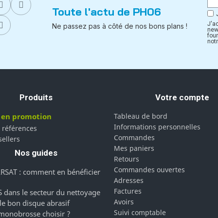
Toute l'actu de PH06
J'a
Ne passez pas à côté de nos bons plans !
new
fou
notr
Produits
Votre compte
 en promotion
Tableau de bord
Informations personnelles
 références
Commandes
sellers
Mes paniers
Nos guides
Retours
Commandes ouvertes
RSAT : comment en bénéficier
Adresses
Factures
 dans le secteur du nettoyage
Avoirs
 le bon disque abrasif
Suivi comptable
monobrosse choisir ?