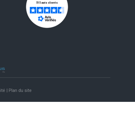
ité
|
Plan du site