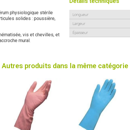
Détails techniques
érum physiologique stérile
Longueur
ticules solides : poussière,
Largeur
tique ...
Épaisseur
chématisée, vis et chevilles, et
’accroche mural.
Autres produits dans la même catégorie