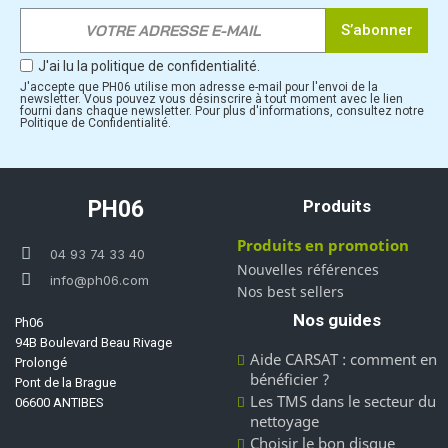
S’abonner
J'ai lu la politique de confidentialité.
J'accepte que PH06 utilise mon adresse e-mail pour l'envoi de la
newsletter. Vous pouvez vous désinscrire à tout moment avec le lien
fourni dans chaque newsletter. Pour plus d'informations, consultez notre
Politique de Confidentialité.
PH06
Produits
Produits en promotion
04 93 74 33 40
Nouvelles références
info@ph06.com
Nos best sellers
Nos guides
Ph06
94B Boulevard Beau Rivage
Aide CARSAT : comment en
Prolongé
bénéficier ?
Pont de la Brague
Les TMS dans le secteur du
06600 ANTIBES
nettoyage
Choisir le bon disque