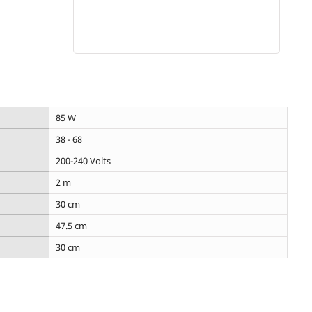
85 W
38 - 68
200-240 Volts
2 m
30 cm
47.5 cm
30 cm