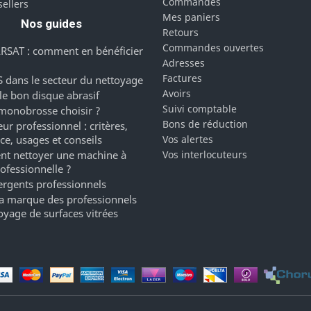
Commandes
sellers
Mes paniers
Nos guides
Retours
Commandes ouvertes
RSAT : comment en bénéficier
Adresses
Factures
 dans le secteur du nettoyage
Avoirs
 le bon disque abrasif
Suivi comptable
monobrosse choisir ?
Bons de réduction
ur professionnel : critères,
ce, usages et conseils
Vos alertes
t nettoyer une machine à
Vos interlocuteurs
rofessionnelle ?
ergents professionnels
a marque des professionnels
oyage de surfaces vitrées