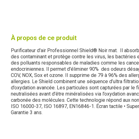
À propos de ce produit
Purificateur d'air Professionnel Shield® Noir mat. Il abso
des contaminant et protège contre les virus, les bactéries
des polluants responsables de maladies comme les cancer
endocriniennes. Il permet d'éliminer 90% des odeurs désa
COV, NOX, Sox et ozone. Il supprime de 79 à 96% des allerg
allergies. Le Shield combinent une séquence d’ultra filtrat
d’oxydation avancée. Les particules sont capturées par le f
neutralisées avant d’être minéralisées via l’oxydation avanc
carbonée des molécules. Cette technologie répond aux no
ISO 16000-37, ISO 16897, EN16846-1. Écran tactile • Superfi
Garantie 3 ans.