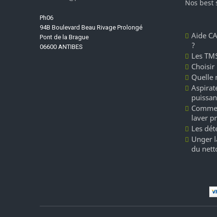
Nos best 
Ph06
94B Boulevard Beau Rivage Prolongé
Aide CA
Pont de la Brague
?
06600 ANTIBES
Les TMS
Choisir
Quelle 
Aspirate
puissan
Commen
laver p
Les dét
Unger l
du nett