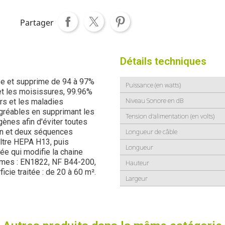
Partager
Détails techniques
rbe et supprime de 94 à 97%
Puissance (en watts)
 et les moisissures, 99.96%
Niveau Sonore en dB
s et les maladies
gréables en supprimant les
Tension d'alimentation (en volts)
ènes afin d'éviter toutes
ion et deux séquences
Longueur de câble
iltre HEPA H13, puis
Longueur
ée qui modifie la chaine
rmes : EN1822, NF B44-200,
Hauteur
cie traitée : de 20 à 60 m².
Largeur