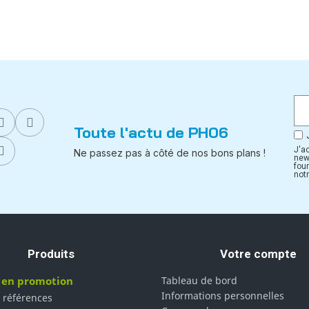
Toute l'actu de PH06
J'a
Ne passez pas à côté de nos bons plans !
new
fou
notr
Produits
Votre compte
 en promotion
Tableau de bord
Informations personnelles
 références