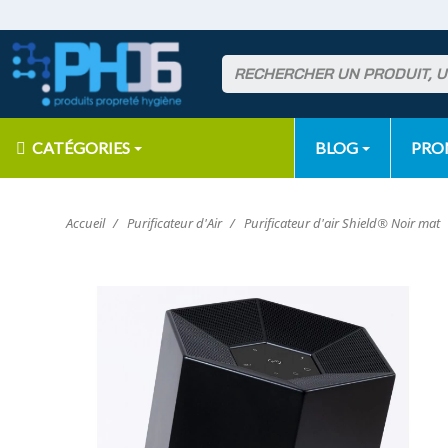
CATÉGORIES
BLOG
PR
Accueil
Purificateur d'Air
Purificateur d'air Shield® Noir mat