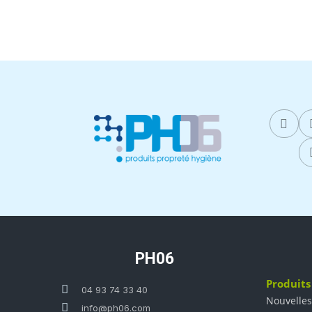
PH06
Produits
04 93 74 33 40
Nouvelles
info@ph06.com