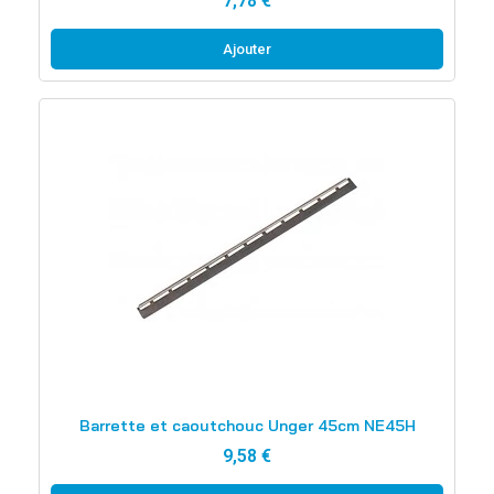
7,78 €
Ajouter
Aperçu rapide
Barrette et caoutchouc Unger 45cm NE45H
9,58 €