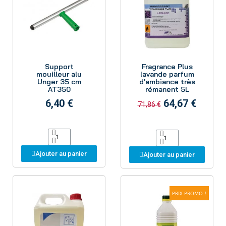
Aperçu
Aperçu
Support
Fragrance Plus
mouilleur alu
lavande parfum
Unger 35 cm
d'ambiance très
AT350
rémanent 5L
6,40 €
64,67 €
71,86 €
Ajouter au panier
Ajouter au panier
PRIX PROMO !