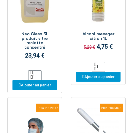
Aperçu
Aperçu
Neo Glass 5L
Alcool menager
produit vitre
citron 1L
raclette
4,75 €
concentré
5,28 €
23,94 €
Ajouter au panier
Ajouter au panier
PRIX PROMO !
PRIX PROMO !