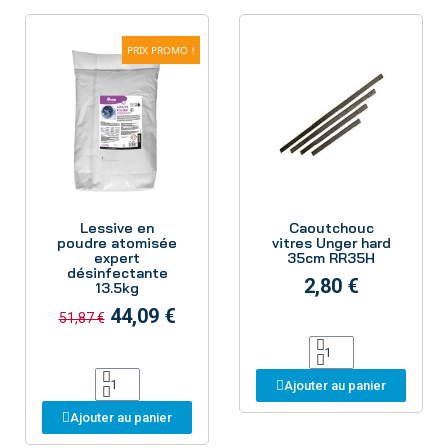
PRIX PROMO !
Aperçu
Aperçu
Lessive en
Caoutchouc
poudre atomisée
vitres Unger hard
expert
35cm RR35H
désinfectante
2,80 €
13.5kg
44,09 €
51,87 €
Ajouter au panier
Ajouter au panier