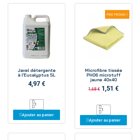
PRIX PROMO !
Aperçu
Aperçu
Javel détergente
Microfibre tissée
à l'Eucalyptus 5L
PH06 microtuff
jaune 40x40
4,97 €
1,51 €
1,68 €
Ajouter au panier
Ajouter au panier