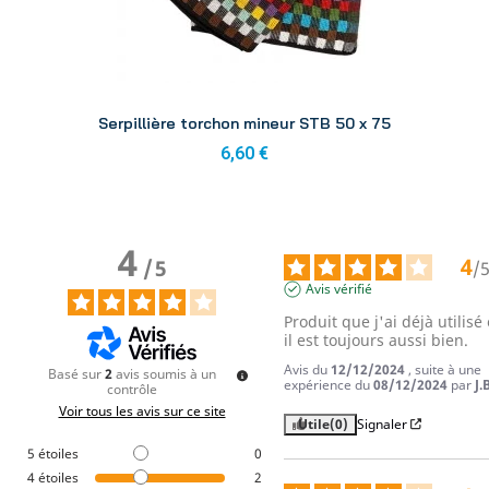
Aperçu
Serpillière torchon mineur STB 50 x 75
6,60 €
4
4
/
5
/
Avis vérifié
Produit que j'ai déjà utilisé e
il est toujours aussi bien.
Avis du
12/12/2024
, suite à une
Basé sur
2
avis soumis à un
expérience du
08/12/2024
par
J.
contrôle
Voir tous les avis sur ce site
Utile
(0)
Signaler
5
étoiles
0
4
étoiles
2