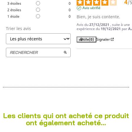
4
/
3
étoiles
0
Avis vérifié
2
étoiles
0
1
étoile
0
Bien, je suis contente.
Avis du
27/12/2021
, suite à une
Trier les avis
expérience du
19/12/2021
par
A.
Utile
(0)
Signaler
Les clients qui ont acheté ce produit
ont également acheté...