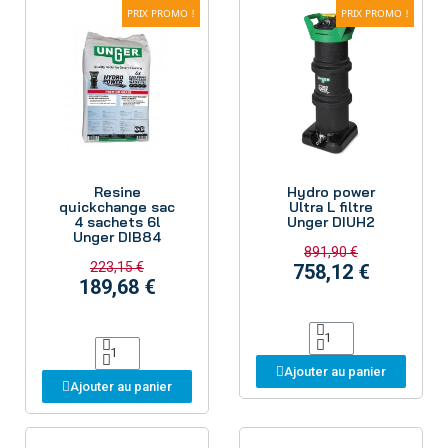
PRIX PROMO !
PRIX PROMO !
Aperçu
Aperçu
Resine
Hydro power
quickchange sac
Ultra L filtre
4 sachets 6l
Unger DIUH2
Unger DIB84
891,90 €
223,15 €
758,12 €
189,68 €
Ajouter au panier
Ajouter au panier