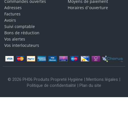
Commandes ouvertes
Moyens de paiement
Adresses
Horaires d'ouverture
Factures
Avoirs
Suivi comptable
Bons de réduction
Vos alertes
Vos interlocuteurs
© 2026 PH06 Produits Propreté Hygiène |
Mentions légales
|
Politique de confidentialité
|
Plan du site