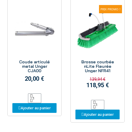
PRIX PROMO !
Aperçu
Aperçu
Coude articulé
Brosse courbée
metal Unger
nLite Fleurée
CJA00
Unger NFR41
20,00 €
139,94 €
118,95 €
Ajouter au panier
Ajouter au panier