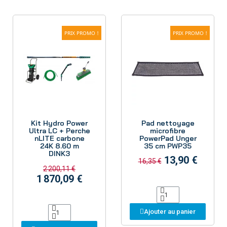
PRIX PROMO !
PRIX PROMO !
Aperçu
Aperçu
Kit Hydro Power
Pad nettoyage
Ultra LC + Perche
microfibre
nLITE carbone
PowerPad Unger
24K 8.60 m
35 cm PWP35
DINK3
13,90 €
16,35 €
2 200,11 €
1 870,09 €
Ajouter au panier