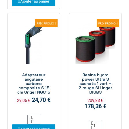
Ajouter au panier
PRIX PROMO !
PRIX PROMO !
Aperçu
Aperçu
Adaptateur
Resine hydro
angulaire
power Ultra 3
carbone
sachets 1 vert +
composite S 15
2 rouge 6l Unger
cm Unger NGC15
DIUB3
24,70 €
29,06 €
209,83 €
178,36 €