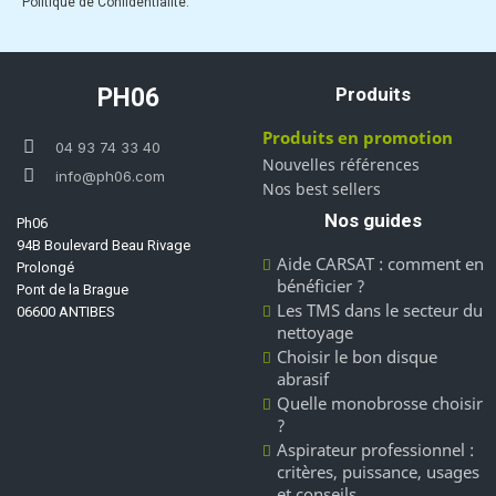
Politique de Confidentialité.
PH06
Produits
Produits en promotion
04 93 74 33 40
Nouvelles références
info@ph06.com
Nos best sellers
Nos guides
Ph06
94B Boulevard Beau Rivage
Aide CARSAT : comment en
Prolongé
bénéficier ?
Pont de la Brague
Les TMS dans le secteur du
06600 ANTIBES
nettoyage
Choisir le bon disque
abrasif
Quelle monobrosse choisir
?
Aspirateur professionnel :
critères, puissance, usages
et conseils