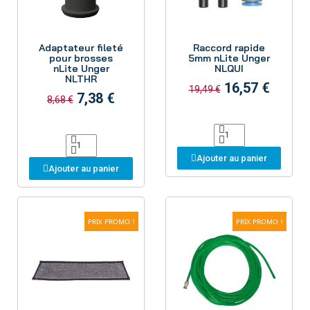
Aperçu
Aperçu
Adaptateur fileté
Raccord rapide
pour brosses
5mm nLite Unger
nLite Unger
NLQUI
NLTHR
16,57 €
19,49 €
7,38 €
8,68 €
Ajouter au panier
Ajouter au panier
PRIX PROMO !
PRIX PROMO !