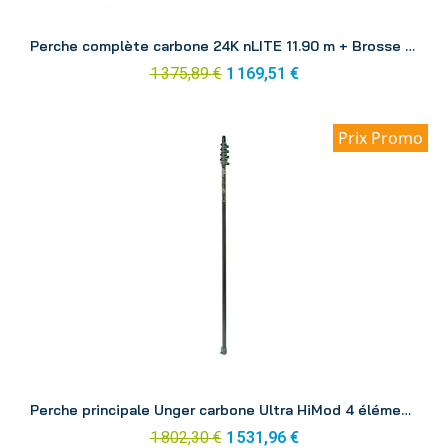
Aperçu
Perche complète carbone 24K nLITE 11.90 m + Brosse CF12H
1 375,89 €
1 169,51 €
Prix Promo
Aperçu
Perche principale Unger carbone Ultra HiMod 4 éléments 6.63 m UH67G
1 802,30 €
1 531,96 €