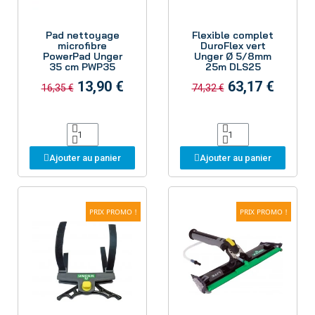
Aperçu
Aperçu
Pad nettoyage
Flexible complet
microfibre
DuroFlex vert
PowerPad Unger
Unger Ø 5/8mm
35 cm PWP35
25m DLS25
13,90 €
63,17 €
16,35 €
74,32 €
Ajouter au panier
Ajouter au panier
PRIX PROMO !
PRIX PROMO !