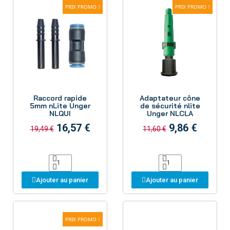
PRIX PROMO !
PRIX PROMO !
Aperçu
Aperçu
Raccord rapide
Adaptateur cône
5mm nLite Unger
de sécurité nlite
NLQUI
Unger NLCLA
16,57 €
9,86 €
19,49 €
11,60 €
Ajouter au panier
Ajouter au panier
PRIX PROMO !