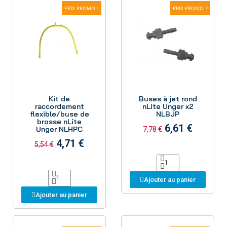
PRIX PROMO !
PRIX PROMO !
Aperçu
Aperçu
Kit de
Buses à jet rond
raccordement
nLite Unger x2
flexible/buse de
NLBJP
brosse nLite
6,61 €
Unger NLHPC
7,78 €
4,71 €
5,54 €
Ajouter au panier
Ajouter au panier