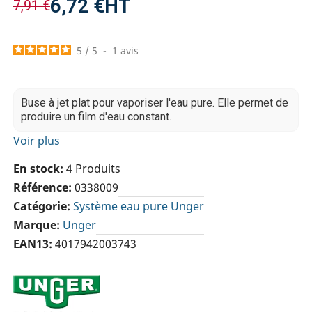
6,72 €
HT
7,91 €
5
/
5
-
1
avis
Buse à jet plat pour vaporiser l'eau pure. Elle permet de
produire un film d'eau constant.
Voir plus
En stock
4 Produits
Référence
0338009
Catégorie
Système eau pure Unger
Marque
Unger
EAN13
4017942003743