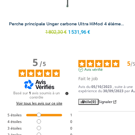
Aperçu
Perche principale Unger carbone Ultra HiMod 4 éléments 6.63 m UH67G
1 802,30 €
1 531,96 €
5
5
/
5
/
Avis vérifié
Fait le job
Avis du
05/10/2023
, suite à une
expérience du
30/09/2023
par
A.
Basé sur
1
avis soumis à un
contrôle
Utile
(0)
Signaler
Voir tous les avis sur ce site
5
étoiles
1
4
étoiles
0
3
étoiles
0
2
étoiles
0