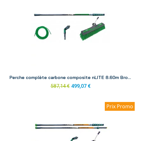
Aperçu
Perche complète carbone composite nLITE 8.60m Brosse CC85H
587,14 €
499,07 €
Prix Promo