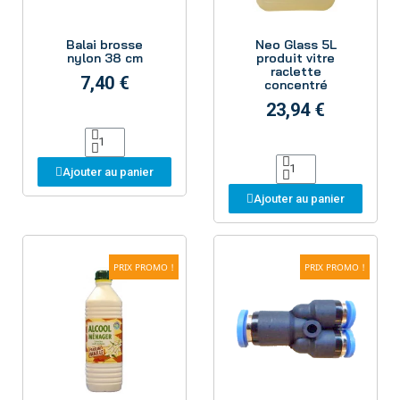
Aperçu
Aperçu
Balai brosse
Neo Glass 5L
nylon 38 cm
produit vitre
raclette
7,40 €
concentré
23,94 €
Ajouter au panier
Ajouter au panier
PRIX PROMO !
PRIX PROMO !