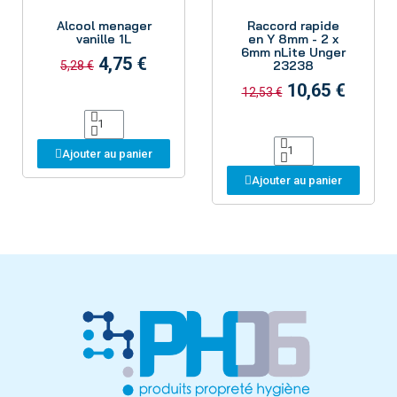
Aperçu
Aperçu
Alcool menager
Raccord rapide
vanille 1L
en Y 8mm - 2 x
6mm nLite Unger
4,75 €
23238
5,28 €
10,65 €
12,53 €
Ajouter au panier
Ajouter au panier