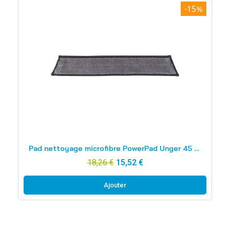
-15%
Aperçu rapide
Pad nettoyage microfibre PowerPad Unger 45 cm PWP45
18,26 €
15,52 €
Ajouter