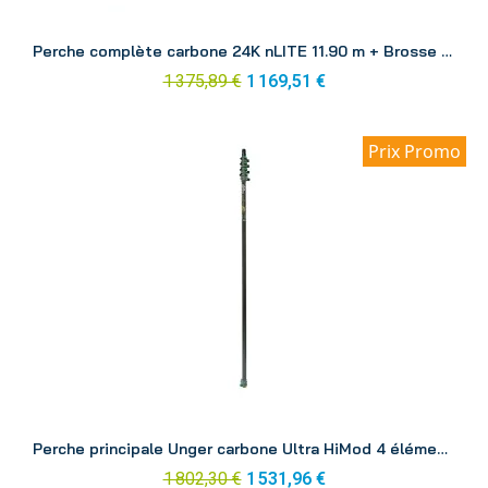
Aperçu
Perche complète carbone 24K nLITE 11.90 m + Brosse CF12H
1 375,89 €
1 169,51 €
Prix Promo
Aperçu
Perche principale Unger carbone Ultra HiMod 4 éléments 6.63 m UH67G
1 802,30 €
1 531,96 €