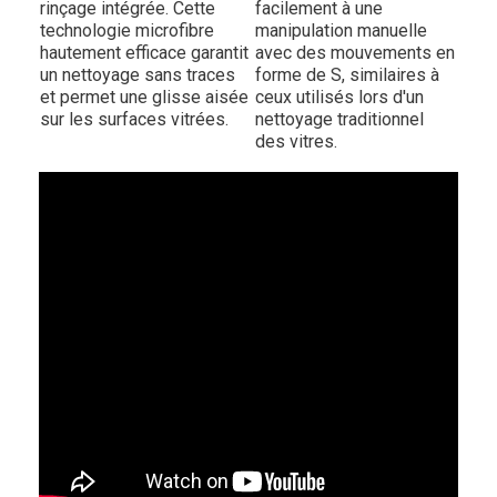
rinçage intégrée. Cette
facilement à une
technologie microfibre
manipulation manuelle
hautement efficace garantit
avec des mouvements en
un nettoyage sans traces
forme de S, similaires à
et permet une glisse aisée
ceux utilisés lors d'un
sur les surfaces vitrées.
nettoyage traditionnel
des vitres.