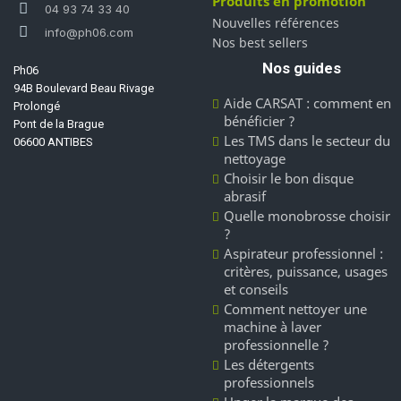
Produits en promotion
04 93 74 33 40
Nouvelles références
info@ph06.com
Nos best sellers
Nos guides
Ph06
94B Boulevard Beau Rivage
Aide CARSAT : comment en
Prolongé
bénéficier ?
Pont de la Brague
Les TMS dans le secteur du
06600 ANTIBES
nettoyage
Choisir le bon disque
abrasif
Quelle monobrosse choisir
?
Aspirateur professionnel :
critères, puissance, usages
et conseils
Comment nettoyer une
machine à laver
professionnelle ?
Les détergents
professionnels