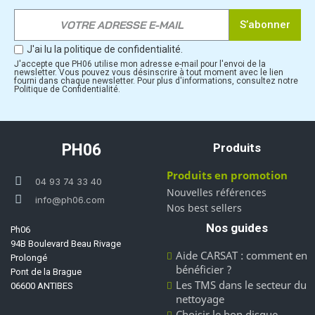
S’abonner
J'ai lu la politique de confidentialité.
J'accepte que PH06 utilise mon adresse e-mail pour l'envoi de la
newsletter. Vous pouvez vous désinscrire à tout moment avec le lien
fourni dans chaque newsletter. Pour plus d'informations, consultez notre
Politique de Confidentialité.
PH06
Produits
Produits en promotion
04 93 74 33 40
Nouvelles références
info@ph06.com
Nos best sellers
Nos guides
Ph06
94B Boulevard Beau Rivage
Aide CARSAT : comment en
Prolongé
bénéficier ?
Pont de la Brague
Les TMS dans le secteur du
06600 ANTIBES
nettoyage
Choisir le bon disque