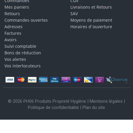
Commandes
CGV
Mes paniers
Livraisons et Retours
Retours
SAV
Commandes ouvertes
Moyens de paiement
Adresses
Horaires d'ouverture
Factures
Avoirs
Suivi comptable
Bons de réduction
Vos alertes
Vos interlocuteurs
© 2026 PH06 Produits Propreté Hygiène |
Mentions légales
|
Politique de confidentialité
|
Plan du site