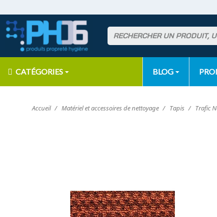
CATÉGORIES
BLOG
PR
Accueil
Matériel et accessoires de nettoyage
Tapis
Trafic 