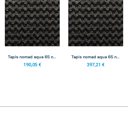
Aperçu
Aperçu
Tapis nomad aqua 65 noir 0.90 x 1.50
Tapis nomad aqua 65 noir 0.90 x 3.00 rouleau
190,05 €
397,21 €