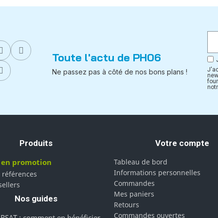
Toute l'actu de PH06
J'a
Ne passez pas à côté de nos bons plans !
new
fou
notr
Produits
Votre compte
 en promotion
Tableau de bord
Informations personnelles
 références
Commandes
sellers
Mes paniers
Nos guides
Retours
Commandes ouvertes
RSAT : comment en bénéficier