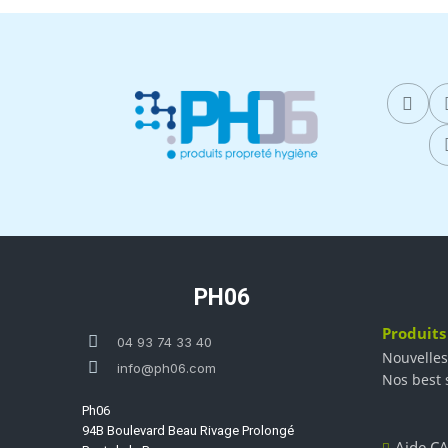
PH06
Produits
04 93 74 33 40
Nouvelles
info@ph06.com
Nos best 
Ph06
94B Boulevard Beau Rivage Prolongé
Aide CA