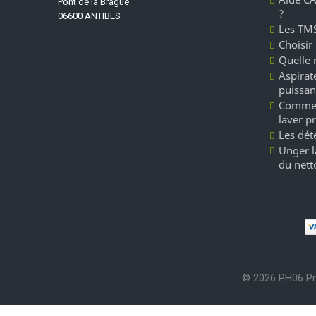
Pont de la Brague
?
06600 ANTIBES
Les TMS
Choisir
Quelle 
Aspirate
puissan
Commen
laver p
Les dét
Unger l
du nett
© 2026 PH06 Pr