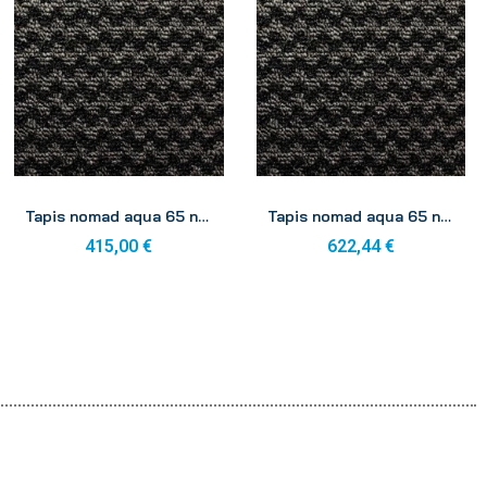
Aperçu
Aperçu
Tapis nomad aqua 65 noir 1.30 x 2.00
Tapis nomad aqua 65 noir 1.30 x 3.00 rouleau
415,00 €
622,44 €