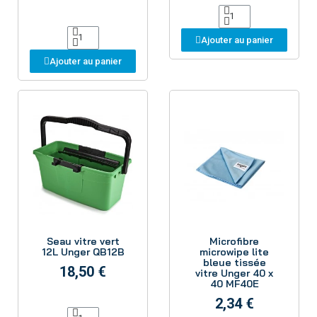
Ajouter au panier
Ajouter au panier
Aperçu
Aperçu
Seau vitre vert
Microfibre
12L Unger QB12B
microwipe lite
bleue tissée
18,50 €
vitre Unger 40 x
40 MF40E
2,34 €