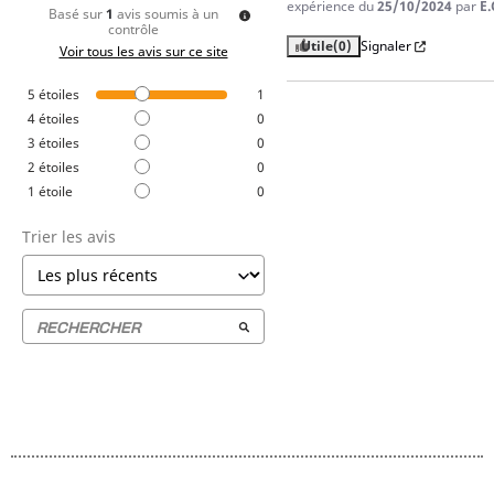
expérience du
25/10/2024
par
E.
Basé sur
1
avis soumis à un
contrôle
Utile
(0)
Signaler
Voir tous les avis sur ce site
5
étoiles
1
4
étoiles
0
3
étoiles
0
2
étoiles
0
1
étoile
0
Trier les avis