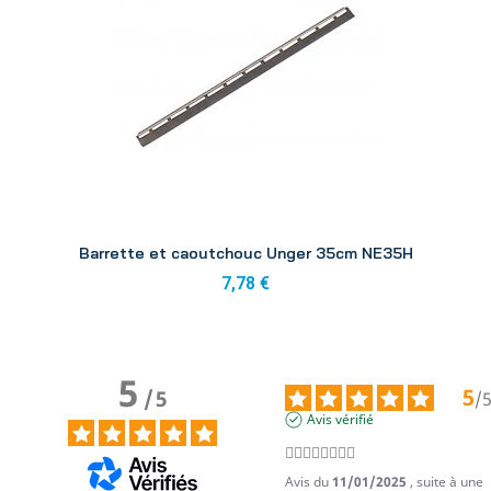
Aperçu
Barrette et caoutchouc Unger 35cm NE35H
7,78 €
5
5
/
5
/
Avis vérifié
👍🏼👍🏼👍🏼👍🏼
Avis du
11/01/2025
, suite à une