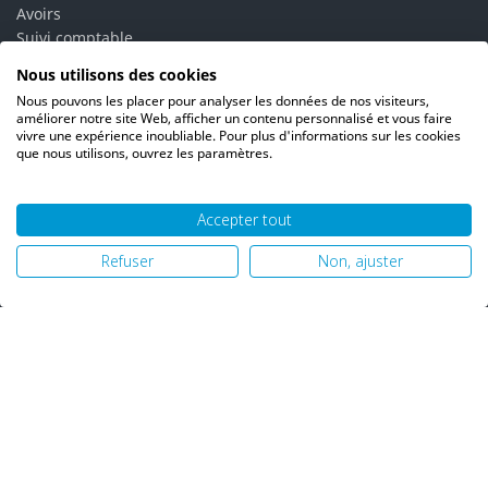
Avoirs
Suivi comptable
Bons de réduction
Nous utilisons des cookies
Vos alertes
Nous pouvons les placer pour analyser les données de nos visiteurs,
Vos interlocuteurs
améliorer notre site Web, afficher un contenu personnalisé et vous faire
vivre une expérience inoubliable. Pour plus d'informations sur les cookies
que nous utilisons, ouvrez les paramètres.
Accepter tout
© 2026 PH06 Produits Propreté Hygiène |
Mentions légales
|
Refuser
Non, ajuster
Politique de confidentialité
|
Plan du site