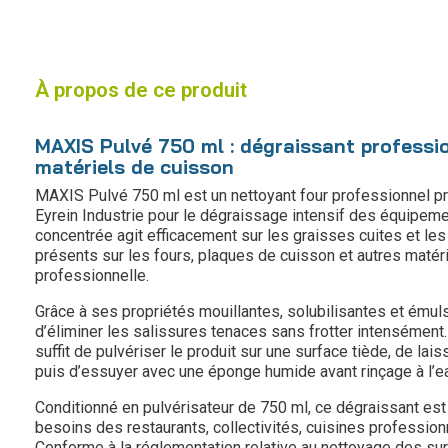
À propos de ce produit
MAXIS Pulvé 750 ml : dégraissant professio
matériels de cuisson
MAXIS Pulvé 750 ml est un nettoyant four professionnel pr
Eyrein Industrie pour le dégraissage intensif des équipem
concentrée agit efficacement sur les graisses cuites et les
présents sur les fours, plaques de cuisson et autres matéri
professionnelle.
Grâce à ses propriétés mouillantes, solubilisantes et ému
d’éliminer les salissures tenaces sans frotter intensément. S
suffit de pulvériser le produit sur une surface tiède, de lai
puis d’essuyer avec une éponge humide avant rinçage à l’ea
Conditionné en pulvérisateur de 750 ml, ce dégraissant est
besoins des restaurants, collectivités, cuisines professio
Conforme à la réglementation relative au nettoyage des su