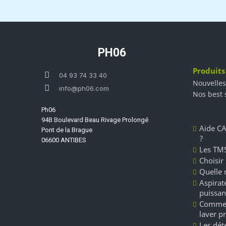
PH06
Produits
04 93 74 33 40
Nouvelles
info@ph06.com
Nos best 
Ph06
94B Boulevard Beau Rivage Prolongé
Aide CA
Pont de la Brague
?
06600 ANTIBES
Les TMS
Choisir
Quelle 
Aspirate
puissan
Commen
laver p
Les dét