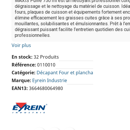
MAXIS Pulvé 750 ml est un nettoyant professionnel conç
dégraissage et le nettoyage du matériel de cuisson. Idéa
fours, plaques de cuisson et équipements fortement encr
élimine efficacement les graisses cuites grâce à ses pr
mouillantes, solubilisantes et émulsionnantes. Prêt à l’e
dégraissant puissant facilite l’entretien quotidien des cu
professionnelles.
Voir plus
En stock
32 Produits
Référence
0110010
Catégorie
Décapant Four et plancha
Marque
Eyrein Industrie
EAN13
3664680064980