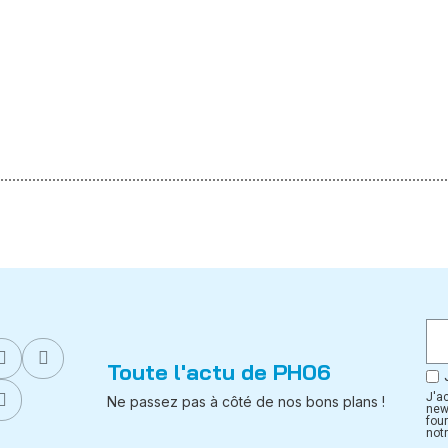
Toute l'actu de PH06
J'a
Ne passez pas à côté de nos bons plans !
new
fou
notr