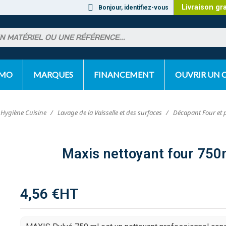
Livraison gr
Bonjour, identifiez-vous
OMO
MARQUES
FINANCEMENT
OUVRIR UN
s Hygiène Cuisine
Lavage de la Vaisselle et des surfaces
Décapant Four et 
Maxis nettoyant four 750
4,56 €
HT