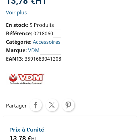
13,78 €
HT
Voir plus
En stock
5 Produits
Référence
0218060
Catégorie
Accessoires
Marque
VDM
EAN13
3591683041208
Partager
Prix à l'unité
13,78 €
HT