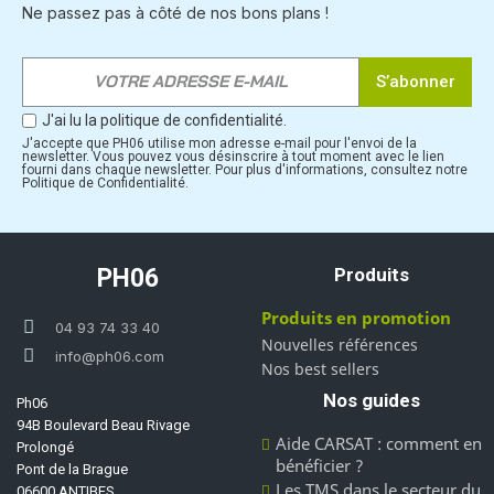
Ne passez pas à côté de nos bons plans !
S’abonner
J'ai lu la politique de confidentialité.
J'accepte que PH06 utilise mon adresse e-mail pour l'envoi de la
newsletter. Vous pouvez vous désinscrire à tout moment avec le lien
fourni dans chaque newsletter. Pour plus d'informations, consultez notre
Politique de Confidentialité.
PH06
Produits
Produits en promotion
04 93 74 33 40
Nouvelles références
info@ph06.com
Nos best sellers
Nos guides
Ph06
94B Boulevard Beau Rivage
Aide CARSAT : comment en
Prolongé
bénéficier ?
Pont de la Brague
Les TMS dans le secteur du
06600 ANTIBES