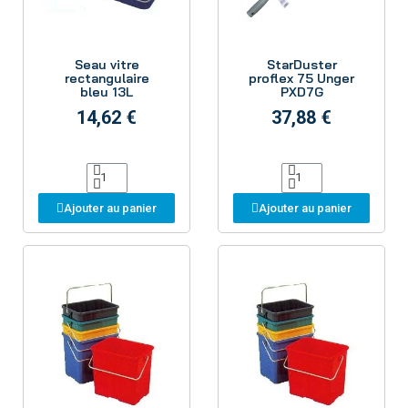
Aperçu
Aperçu
Seau vitre
StarDuster
rectangulaire
proflex 75 Unger
bleu 13L
PXD7G
14,62 €
37,88 €
Ajouter au panier
Ajouter au panier