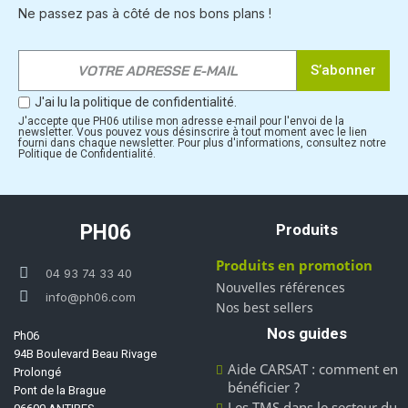
Ne passez pas à côté de nos bons plans !
S’abonner
J'ai lu la politique de confidentialité.
J'accepte que PH06 utilise mon adresse e-mail pour l'envoi de la
newsletter. Vous pouvez vous désinscrire à tout moment avec le lien
fourni dans chaque newsletter. Pour plus d'informations, consultez notre
Politique de Confidentialité.
PH06
Produits
Produits en promotion
04 93 74 33 40
Nouvelles références
info@ph06.com
Nos best sellers
Nos guides
Ph06
94B Boulevard Beau Rivage
Aide CARSAT : comment en
Prolongé
bénéficier ?
Pont de la Brague
Les TMS dans le secteur du