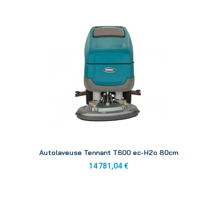
Aperçu
Autolaveuse Tennant T600 ec-H2o 80cm
14 781,04 €