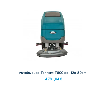
Aperçu
Autolaveuse Tennant T600 ec-H2o 80cm
14 781,04 €