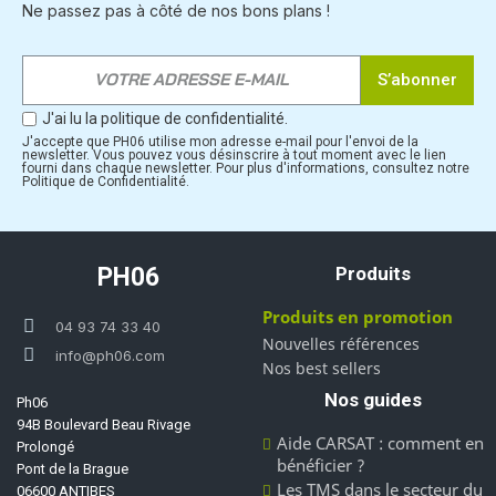
Ne passez pas à côté de nos bons plans !
S’abonner
J'ai lu la politique de confidentialité.
J'accepte que PH06 utilise mon adresse e-mail pour l'envoi de la
newsletter. Vous pouvez vous désinscrire à tout moment avec le lien
fourni dans chaque newsletter. Pour plus d'informations, consultez notre
Politique de Confidentialité.
PH06
Produits
Produits en promotion
04 93 74 33 40
Nouvelles références
info@ph06.com
Nos best sellers
Nos guides
Ph06
94B Boulevard Beau Rivage
Aide CARSAT : comment en
Prolongé
bénéficier ?
Pont de la Brague
Les TMS dans le secteur du
06600 ANTIBES