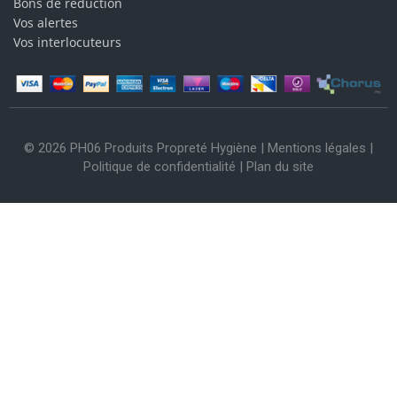
Bons de réduction
Vos alertes
Vos interlocuteurs
© 2026 PH06 Produits Propreté Hygiène |
Mentions légales
|
Politique de confidentialité
|
Plan du site