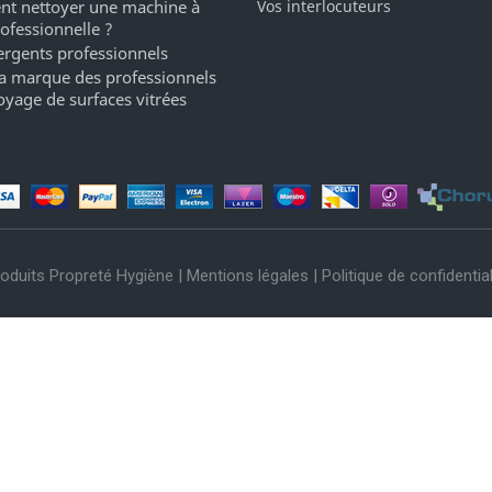
t nettoyer une machine à
Vos interlocuteurs
rofessionnelle ?
ergents professionnels
a marque des professionnels
oyage de surfaces vitrées
oduits Propreté Hygiène |
Mentions légales
|
Politique de confidential