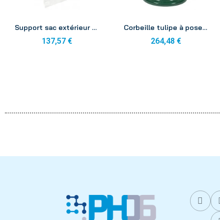
Aperçu
Aperçu
Support sac extérieur galvanisé 110L
Corbeille tulipe à poser vert mousse 60L
137,57 €
264,48 €