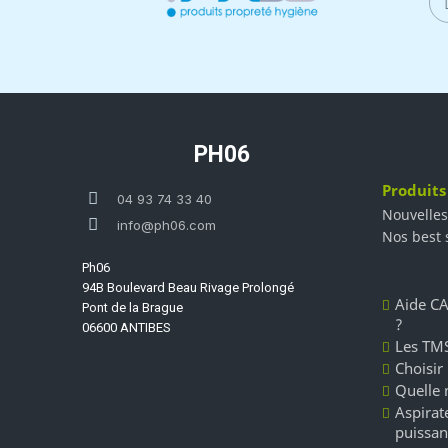
PH06
Produits
04 93 74 33 40
Nouvelles
info@ph06.com
Nos best 
Ph06
94B Boulevard Beau Rivage Prolongé
Aide CA
Pont de la Brague
?
06600 ANTIBES
Les TMS
Choisir
Quelle 
Aspirate
puissan