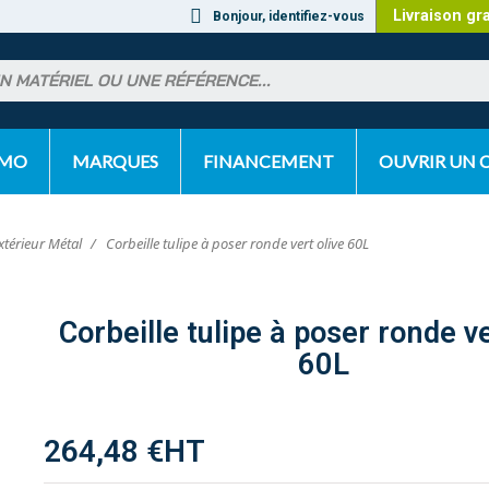
Livraison gr
Bonjour, identifiez-vous
OMO
MARQUES
FINANCEMENT
OUVRIR UN
xtérieur Métal
Corbeille tulipe à poser ronde vert olive 60L
Corbeille tulipe à poser ronde ve
60L
264,48 €
HT