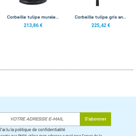
Aperçu
Aperçu
Corbeille tulipe murale gris anthracite mat 35L
Corbeille tulipe gris anthracite 35L fixation sur poteau
213,86 €
225,42 €
S’abonner
J'ai lu la politique de confidentialité.
ccepte que PH06 utilise mon adresse e-mail pour l'envoi de la