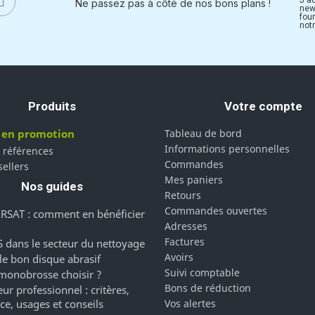
Ne passez pas à côté de nos bons plans !
new
fou
notr
Produits
Votre compte
 en promotion
Tableau de bord
Informations personnelles
 références
Commandes
sellers
Mes paniers
Nos guides
Retours
Commandes ouvertes
RSAT : comment en bénéficier
Adresses
Factures
 dans le secteur du nettoyage
Avoirs
 le bon disque abrasif
Suivi comptable
monobrosse choisir ?
Bons de réduction
ur professionnel : critères,
ce, usages et conseils
Vos alertes