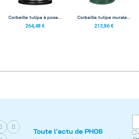
Aperçu
Aperçu
Corbeille tulipe à poser ronde gris manganèse
Corbeille tulipe murale vert mousse 35L
264,48 €
213,86 €
Toute l'actu de PH06
J'a