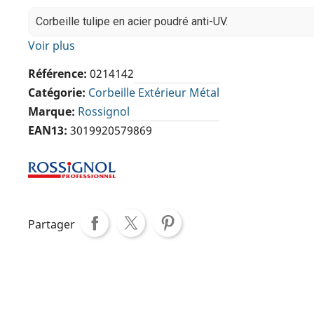
Corbeille tulipe en acier poudré anti-UV.
Voir plus
Référence
0214142
Catégorie
Corbeille Extérieur Métal
Marque
Rossignol
EAN13
3019920579869
Partager