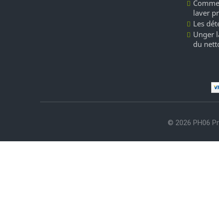
Commen
laver p
Les dét
Unger l
du nett
© 2026 PH06 Pr