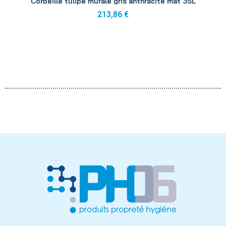
Corbeille tulipe murale gris anthracite mat 35L
213,86 €