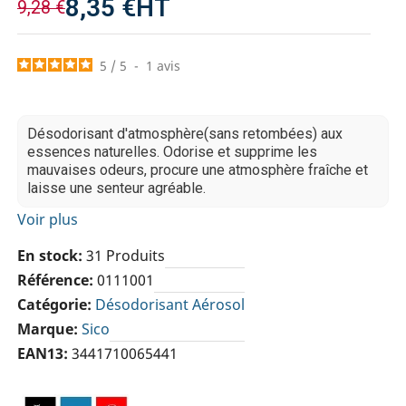
8,35 €
HT
9,28 €
5
/
5
-
1
avis
Désodorisant d'atmosphère(sans retombées) aux
essences naturelles. Odorise et supprime les
mauvaises odeurs, procure une atmosphère fraîche et
laisse une senteur agréable.
Voir plus
En stock
31 Produits
Référence
0111001
Catégorie
Désodorisant Aérosol
Marque
Sico
EAN13
3441710065441