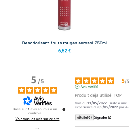
Aperçu
Desodorisant fruits rouges aerosol 750ml
6,52 €
5
5
/
5
/
Avis vérifié
Produit déjà utilisé. TOP
Avis du
11/05/2022
, suite à une
expérience du
09/05/2022
par
A.
Basé sur
1
avis soumis à un
contrôle
Utile
(0)
Signaler
Voir tous les avis sur ce site