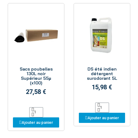
Aperçu
Aperçu
Sacs poubelles
DS été indien
130L noir
détergent
Supérieur 55µ
surodorant 5L
(x100)
15,98 €
27,58 €
Ajouter au panier
Ajouter au panier