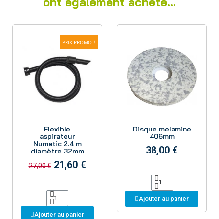
ont également acheté...
PRIX PROMO !
Aperçu
Aperçu
Flexible
Disque melamine
aspirateur
406mm
Numatic 2.4 m
38,00 €
diamètre 32mm
21,60 €
27,00 €
Ajouter au panier
Ajouter au panier