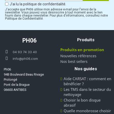
J'ai lu la politique de confidentialité.
J'accepte que PH06 utilise mon adresse e-mail pour l'envoi de la
newsletter. Vous pouvez vous désinscrire à tout moment avec le lien
fourni dans chaque newsletter. Pour plus d'informations, consultez notre
Politique de Confidentialité.
PH06
Produits
Produits en promotion
04 93 74 33 40
Nouvelles références
info@ph06.com
Nos best sellers
Nos guides
Ph06
94B Boulevard Beau Rivage
Aide CARSAT : comment en
Prolongé
bénéficier ?
Pont de la Brague
Les TMS dans le secteur du
06600 ANTIBES
nettoyage
Choisir le bon disque
abrasif
Quelle monobrosse choisir