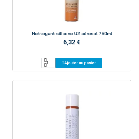
Aperçu
Nettoyant silicone U2 aérosol 750ml
6,32 €
Ajouter au panier