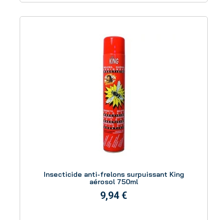
Aperçu
Insecticide anti-frelons surpuissant King
aérosol 750ml
9,94 €