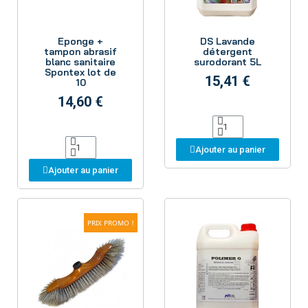
Aperçu
Aperçu
Eponge +
DS Lavande
tampon abrasif
détergent
blanc sanitaire
surodorant 5L
Spontex lot de
15,41 €
10
14,60 €
Ajouter au panier
Ajouter au panier
PRIX PROMO !