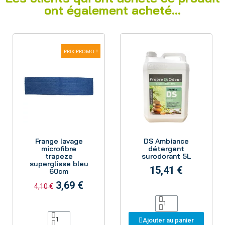
ont également acheté...
PRIX PROMO !
Aperçu
Aperçu
Frange lavage
DS Ambiance
microfibre
détergent
trapeze
surodorant 5L
superglisse bleu
15,41 €
60cm
3,69 €
4,10 €
Ajouter au panier