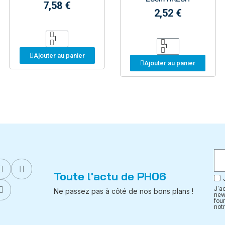
7,58 €
2,52 €
Ajouter au panier
Ajouter au panier
Toute l'actu de PH06
J'a
Ne passez pas à côté de nos bons plans !
new
fou
notr