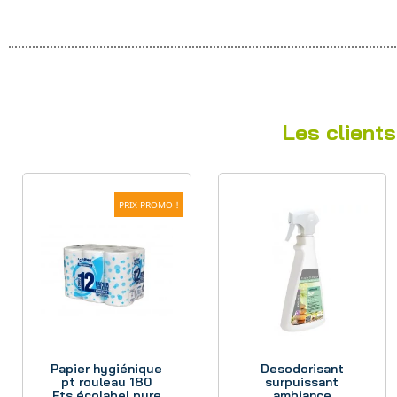
Les clients
PRIX PROMO !
Aperçu
Aperçu
Papier hygiénique
Desodorisant
pt rouleau 180
surpuissant
Fts écolabel pure
ambiance