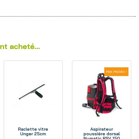
nt acheté...
PRIX PROMO !
Aperçu
Aperçu
Raclette vitre
Aspirateur
Unger 25cm
poussière dorsal
Numatic RSV 150