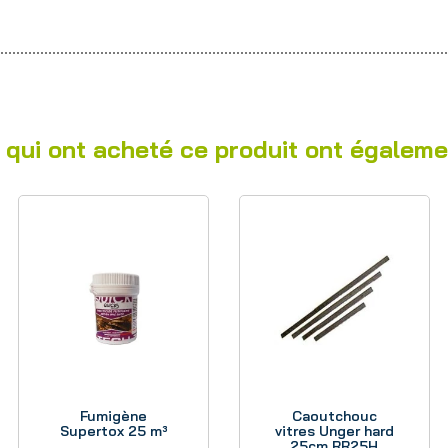
 qui ont acheté ce produit ont égaleme
Aperçu
Aperçu
Fumigène
Caoutchouc
Supertox 25 m³
vitres Unger hard
25cm RR25H