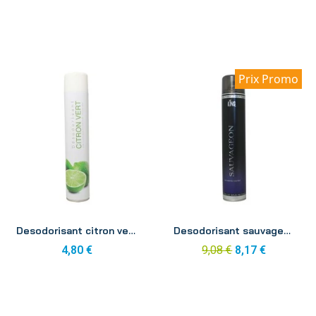
Prix Promo
Aperçu
Aperçu
Desodorisant citron vert Puck aerosol 750ml
Desodorisant sauvageon King aerosol 750ml
4,80 €
9,08 €
8,17 €