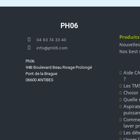
PH06
Produits
04 93 74 33 40
Nouvelles
info@ph06.com
Nos best 
Ph06
94B Boulevard Beau Rivage Prolongé
Aide CA
Pont de la Brague
?
06600 ANTIBES
Les TMS
Choisir
Quelle 
Aspirate
puissan
Commen
laver p
Les dét
Unger l