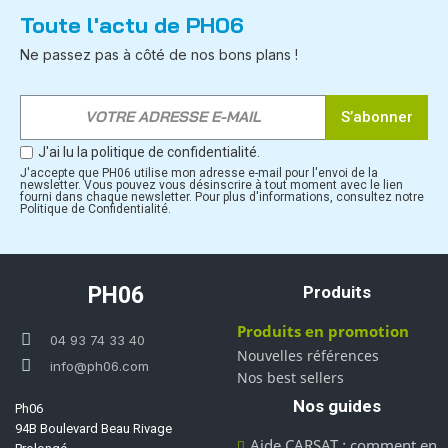
Toute l'actu de PH06
Ne passez pas à côté de nos bons plans !
S’abonner
J'ai lu la politique de confidentialité.
J'accepte que PH06 utilise mon adresse e-mail pour l'envoi de la
newsletter. Vous pouvez vous désinscrire à tout moment avec le lien
fourni dans chaque newsletter. Pour plus d'informations, consultez notre
Politique de Confidentialité.
PH06
Produits
Produits en promotion
04 93 74 33 40
Nouvelles références
info@ph06.com
Nos best sellers
Nos guides
Ph06
94B Boulevard Beau Rivage
Aide CARSAT : comment en