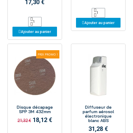
17,30 €
Ajouter au panier
Ajouter au panier
PRIX PROMO !
Aperçu
Aperçu
Disque décapage
Diffuseur de
SPP 3M 432mm
parfum aérosol
électronique
18,12 €
blanc ABS
21,32 €
31,28 €