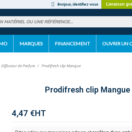
Livraison gr
Bonjour, identifiez-vous
OMO
MARQUES
FINANCEMENT
OUVRIR UN
Diffuseur de Parfum
Prodifresh clip Mangue
Prodifresh clip Mangue
4,47 €
HT