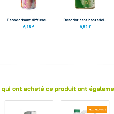
Aperçu
Aperçu
Desodorisant diffuseur kassia aerosol 250ml
Desodorisant bactericide diffuseur aerosol 250ml
6,18 €
6,52 €
 qui ont acheté ce produit ont égaleme
PRIX PROMO !