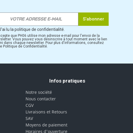
S’abonner
J'ai lu la politique de confidentialité.
ccepte que PH06 utilise mon adresse e-mail pour l'envoi de la
sletter. Vous pouvez vous désinscrire à tout moment avec le lien
rni dans chaque newsletter. Pour plus d'informations, consultez
e Politique de Confidentialité.
Infos pratiques
Notre société
Nous contacter
CGV
Livraisons et Retours
SAV
Moyens de paiement
Horaires d'ouverture