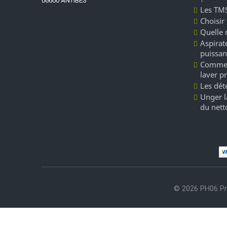
06600 ANTIBES
Les TMS
Choisir
Quelle 
Aspirate
puissan
Commen
laver p
Les dét
Unger l
du nett
© 2026 PH06 Pr