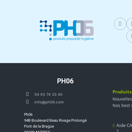
PH06
Produits
04 93 74 33 40
Nouvelles
info@ph06.com
Nos best 
Ph06
94B Boulevard Beau Rivage Prolongé
Aide CA
Pont de la Brague
?