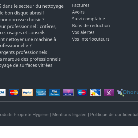
Factures
 dans le secteur du nettoyage
Avoirs
 le bon disque abrasif
Suivi comptable
monobrosse choisir ?
Bons de réduction
ur professionnel : critères,
ce, usages et conseils
Vos alertes
t nettoyer une machine à
Vos interlocuteurs
rofessionnelle ?
ergents professionnels
a marque des professionnels
oyage de surfaces vitrées
oduits Propreté Hygiène |
Mentions légales
|
Politique de confidential