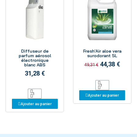
Aperçu
Aperçu
Diffuseur de
Fresh'Air aloe vera
parfum aérosol
surodorant 5L
électronique
44,38 €
blanc ABS
49,31 €
31,28 €
Ajouter au panier
Ajouter au panier