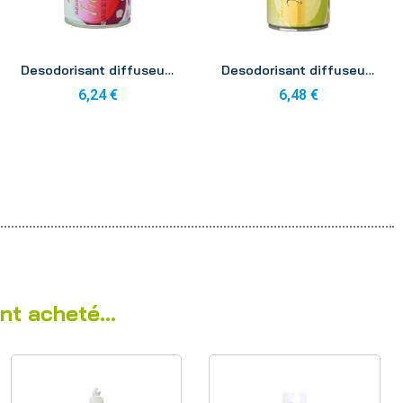
Aperçu
Aperçu
Desodorisant diffuseur fruits rouges aerosol 250ml
Desodorisant diffuseur essentiel purifiant aerosol 250ml
6,24 €
6,48 €
nt acheté...