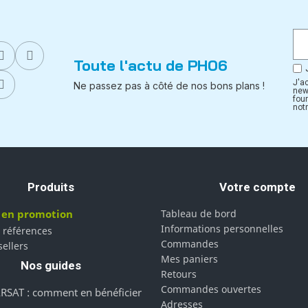
Toute l'actu de PH06
J'a
Ne passez pas à côté de nos bons plans !
new
fou
notr
Produits
Votre compte
 en promotion
Tableau de bord
Informations personnelles
 références
Commandes
sellers
Mes paniers
Nos guides
Retours
Commandes ouvertes
RSAT : comment en bénéficier
Adresses