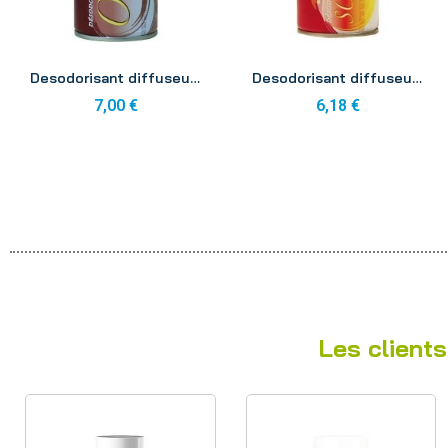
Aperçu
Aperçu
Desodorisant diffuseur oud aerosol 250ml
Desodorisant diffuseur sonara aerosol 250ml
7,00 €
6,18 €
Les clients