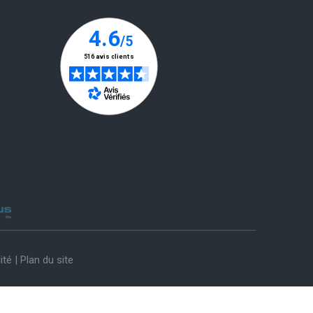
ité
|
Plan du site