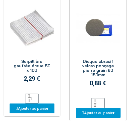
Aperçu
Aperçu
Serpillière
Disque abrasif
gaufrée écrue 50
velcro ponçage
x 100
pierre grain 60
150mm
2,29 €
0,88 €
Ajouter au panier
Ajouter au panier