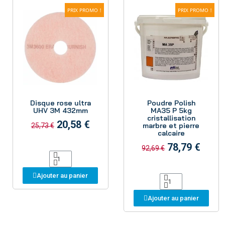
PRIX PROMO !
PRIX PROMO !
Aperçu
Aperçu
Disque rose ultra
Poudre Polish
UHV 3M 432mm
MA35 P 5kg
cristallisation
20,58 €
marbre et pierre
25,73 €
calcaire
78,79 €
92,69 €
Ajouter au panier
Ajouter au panier