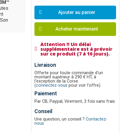
3M™
utes
Ajouter au panier
nt
 Son
Acheter maintenant
Attention !! Un délai
supplémentaire est à prévoir
sur ce produit (7 à 10 jours).
Livraison
Offerte pour toute commande d'un
montant supérieur à 290 € HT, à
l'exception de la Corse.
(
connectez-vous
pour voir l'offre).
Paiement
Par CB, Paypal, Virement, 3 fois sans frais
Conseil
Une question, un conseil ?
Contactez-
nous