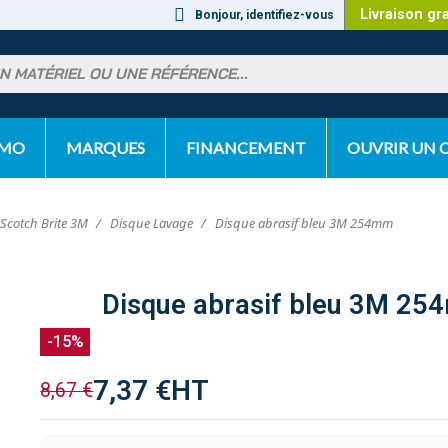
Livraison gr
Bonjour, identifiez-vous
OMO
MARQUES
FINANCEMENT
OUVRIR UN
 Scotch Brite 3M
Disque Lavage
Disque abrasif bleu 3M 254mm
Disque abrasif bleu 3M 2
-15%
7,37 €
HT
8,67 €