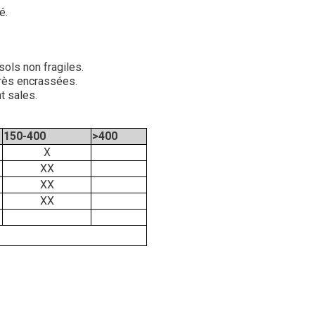
é.
ols non fragiles.
très encrassées.
t sales.
150-400
>400
X
XX
XX
XX