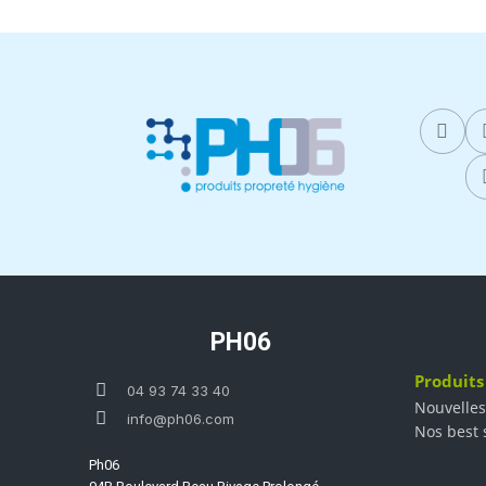
PH06
Produits
04 93 74 33 40
Nouvelles
info@ph06.com
Nos best 
Ph06