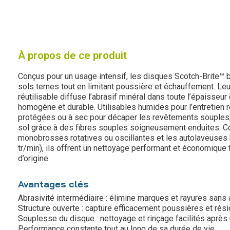
À propos de ce produit
Conçus pour un usage intensif, les disques Scotch-Brite™ bl
sols ternes tout en limitant poussière et échauffement. Leur
réutilisable diffuse l’abrasif minéral dans toute l’épaisseur
homogène et durable. Utilisables humides pour l’entretien 
protégées ou à sec pour décaper les revêtements souples,
sol grâce à des fibres souples soigneusement enduites. C
monobrosses rotatives ou oscillantes et les autolaveuses
tr/min), ils offrent un nettoyage performant et économique t
d’origine.
Avantages clés
Abrasivité intermédiaire : élimine marques et rayures sans 
Structure ouverte : capture efficacement poussières et rési
Souplesse du disque : nettoyage et rinçage facilités après
Performance constante tout au long de sa durée de vie.