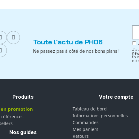
Toute l'actu de PH06
J'a
Ne passez pas à côté de nos bons plans !
new
fou
notr
Produits
Votre compte
 en promotion
Tableau de bord
Informations personnelles
 références
Commandes
sellers
Mes paniers
Nos guides
Retours