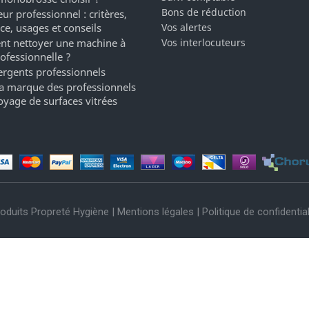
Bons de réduction
ur professionnel : critères,
ce, usages et conseils
Vos alertes
t nettoyer une machine à
Vos interlocuteurs
rofessionnelle ?
ergents professionnels
a marque des professionnels
oyage de surfaces vitrées
oduits Propreté Hygiène |
Mentions légales
|
Politique de confidential