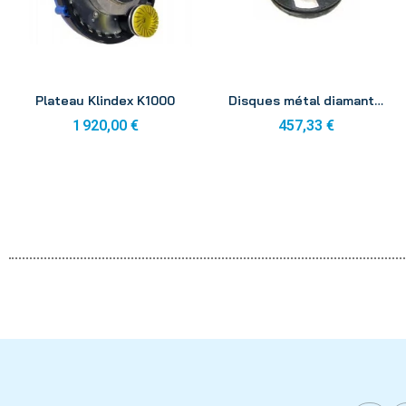
Aperçu
Aperçu
Plateau Klindex K1000
Disques métal diamants K M0 100mm (x3)
1 920,00 €
457,33 €