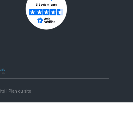
ité
|
Plan du site