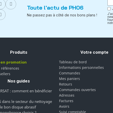
Toute l'actu de PH06
J'a
Ne passez pas à côté de nos bons plans !
new
fou
notr
Produits
Votre compte
 en promotion
Tableau de bord
Informations personnelles
 références
Commandes
sellers
Mes paniers
Nos guides
Retours
Commandes ouvertes
RSAT : comment en bénéficier
Adresses
Factures
 dans le secteur du nettoyage
Avoirs
 le bon disque abrasif
Suivi comptable
monobrosse choisir ?