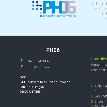
PH06
Produits
04 93 74 33 40
Nouvelles
info@ph06.com
Nos best 
Ph06
94B Boulevard Beau Rivage Prolongé
Aide CA
Pont de la Brague
?
06600 ANTIBES
Les TMS
Choisir
Quelle 