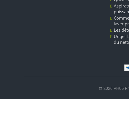
Aspirate
puissan
Commen
laver p
Les dét
Unger l
du nett
© 2026 PH06 Pr