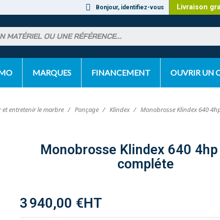
Livraison gr
Bonjour, identifiez-vous
OMO
MARQUES
FINANCEMENT
OUVRIR UN
 et entretenir le marbre
Ponçage
Klindex
Monobrosse Klindex 640 4hp
Monobrosse Klindex 640 4hp
compléte
3 940,00 €
HT