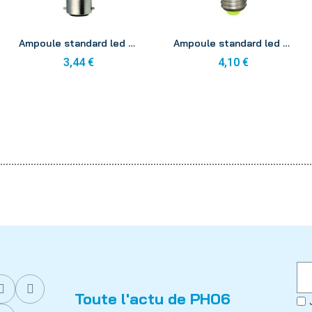
Aperçu
Aperçu
Ampoule standard led ecowatt B22 8w 240v 2700k
Ampoule standard led 330° e27 9w 240v 2700k
3,44 €
4,10 €
Toute l'actu de PH06