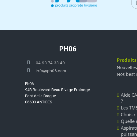
PH06
Produits
04 93 74 33 40
Nouvelles
info@ph06.com
Nos best 
Ph06
94B Boulevard Beau Rivage Prolongé
Aide CA
Pont de la Brague
?
06600 ANTIBES
Les TMS
Choisir
Quelle 
Aspirate
puissan