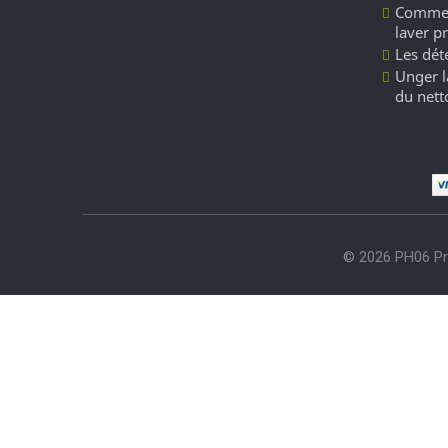
Commen
laver p
Les dét
Unger l
du nett
© 2026 PH06 Pr