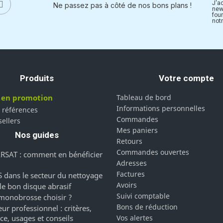
J'a
Ne passez pas à côté de nos bons plans !
new
fou
notr
Produits
Votre compte
 en promotion
Tableau de bord
Informations personnelles
 références
Commandes
sellers
Mes paniers
Nos guides
Retours
Commandes ouvertes
RSAT : comment en bénéficier
Adresses
Factures
 dans le secteur du nettoyage
Avoirs
 le bon disque abrasif
Suivi comptable
monobrosse choisir ?
Bons de réduction
ur professionnel : critères,
ce, usages et conseils
Vos alertes