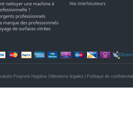
t nettoyer une machine à
Vos interlocuteurs
rofessionnelle ?
ergents professionnels
a marque des professionnels
oyage de surfaces vitrées
oduits Propreté Hygiène |
Mentions légales
|
Politique de confidential