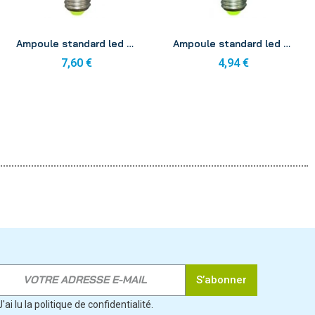
Aperçu
Aperçu
Ampoule standard led 330° e27 9w 240v 4000k
Ampoule standard led 330° e27 12w 240v 4000k
7,60 €
4,94 €
S’abonner
J'ai lu la politique de confidentialité.