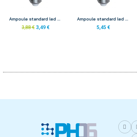
Aperçu
Aperçu
Ampoule standard led ecowatt E27 8w 240v 2700k
Ampoule standard led ecowatt E27 11w 240v 2700k
3,88 €
3,49 €
5,45 €