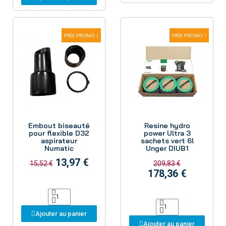
PRIX PROMO !
PRIX PROMO !
Aperçu
Aperçu
Embout biseauté
Resine hydro
pour flexible D32
power Ultra 3
aspirateur
sachets vert 6l
Numatic
Unger DIUB1
13,97 €
15,52 €
209,83 €
178,36 €
Ajouter au panier
Ajouter au panier