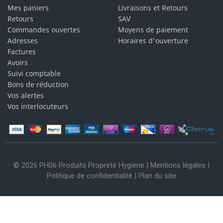
Mes paniers
Livraisons et Retours
Retours
SAV
Commandes ouvertes
Moyens de paiement
Adresses
Horaires d'ouverture
Factures
Avoirs
Suivi comptable
Bons de réduction
Vos alertes
Vos interlocuteurs
© 2026 PH06 Produits Propreté Hygiène |
Mentions légales
|
Politique de confidentialité
|
Plan du site