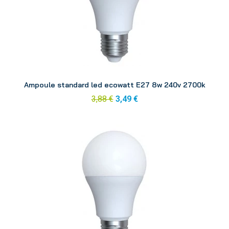
Aperçu
Ampoule standard led ecowatt E27 8w 240v 2700k
3,88 €
3,49 €