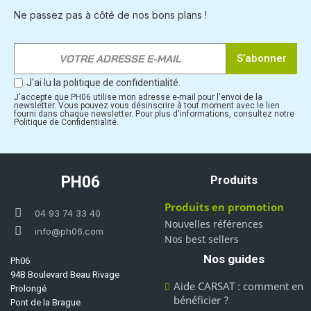
Ne passez pas à côté de nos bons plans !
S’abonner
J'ai lu la politique de confidentialité.
J'accepte que PH06 utilise mon adresse e-mail pour l'envoi de la
newsletter. Vous pouvez vous désinscrire à tout moment avec le lien
fourni dans chaque newsletter. Pour plus d'informations, consultez notre
Politique de Confidentialité.
PH06
Produits
Produits en promotion
04 93 74 33 40
Nouvelles références
info@ph06.com
Nos best sellers
Nos guides
Ph06
94B Boulevard Beau Rivage
Aide CARSAT : comment en
Prolongé
bénéficier ?
Pont de la Brague