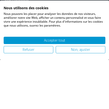
Bons de réduction
Nous utilisons des cookies
Vos alertes
Nous pouvons les placer pour analyser les données de nos visiteurs,
Vos interlocuteurs
améliorer notre site Web, afficher un contenu personnalisé et vous faire
vivre une expérience inoubliable. Pour plus d'informations sur les cookies
que nous utilisons, ouvrez les paramètres.
Accepter tout
© 2026 PH06 Produits Propreté Hygiène |
Mentions légales
|
Refuser
Non, ajuster
Politique de confidentialité
|
Plan du site