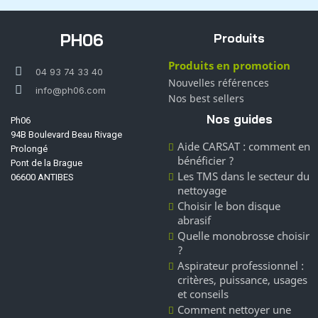
PH06
Produits
Produits en promotion
04 93 74 33 40
Nouvelles références
info@ph06.com
Nos best sellers
Nos guides
Ph06
94B Boulevard Beau Rivage
Aide CARSAT : comment en
Prolongé
bénéficier ?
Pont de la Brague
Les TMS dans le secteur du
06600 ANTIBES
nettoyage
Choisir le bon disque
abrasif
Quelle monobrosse choisir
?
Aspirateur professionnel :
critères, puissance, usages
et conseils
Comment nettoyer une