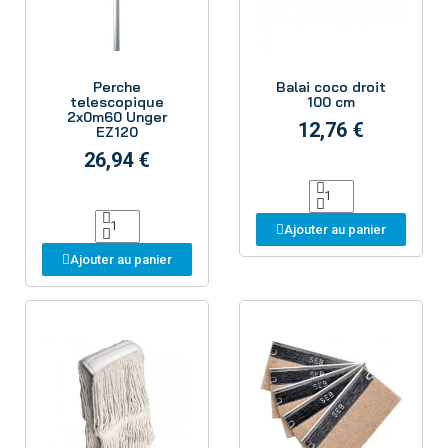
Aperçu
Aperçu
Perche
Balai coco droit
telescopique
100 cm
2x0m60 Unger
12,76 €
EZ120
26,94 €
Ajouter au panier
Ajouter au panier