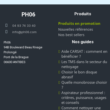
PH06
Produits
Produits en promotion
04 93 74 33 40
Nouvelles références
info@ph06.com
Nos best sellers
Nos guides
Ph06
94B Boulevard Beau Rivage
Aide CARSAT : comment en
Prolongé
bénéficier ?
Pont de la Brague
Les TMS dans le secteur du
06600 ANTIBES
nettoyage
Choisir le bon disque
abrasif
Quelle monobrosse choisir
?
Aspirateur professionnel :
critères, puissance, usages
et conseils
Comment nettoyer une