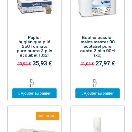
Aperçu
Aperçu
Papier
Bobine essuie-
hygiénique plié
mains master 90
250 formats
écolabel pure
pure ouate 2 plis
ouate 3 plis 90M
écolabel 10x21
(x6)
35,93 €
27,97 €
39,92 €
31,08 €
Ajouter au panier
Ajouter au panier
PRIX PROMO !