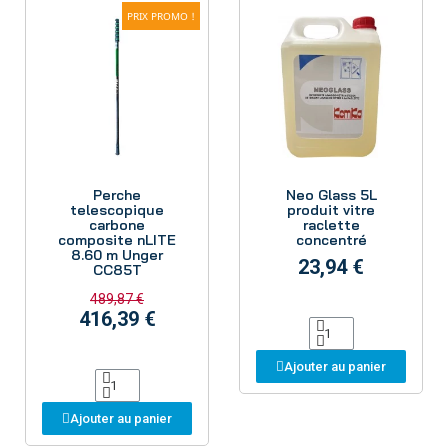
PRIX PROMO !
Aperçu
Aperçu
Perche
Neo Glass 5L
telescopique
produit vitre
carbone
raclette
composite nLITE
concentré
8.60 m Unger
23,94 €
CC85T
489,87 €
416,39 €
Ajouter au panier
Ajouter au panier