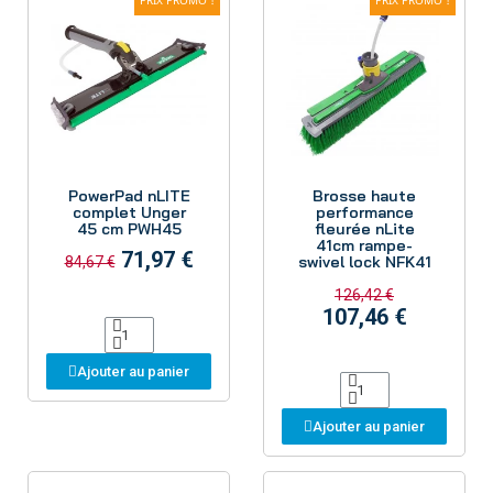
Aperçu
Aperçu
PowerPad nLITE
Brosse haute
complet Unger
performance
45 cm PWH45
fleurée nLite
41cm rampe-
71,97 €
swivel lock NFK41
84,67 €
126,42 €
107,46 €
Ajouter au panier
Ajouter au panier