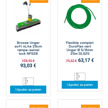
Aperçu
Aperçu
Brosse Unger
Flexible complet
soft nLite 28cm
DuroFlex vert
rampe-swivel
Unger Ø 5/8mm
lock NFS28
25m DLS25
63,17 €
109,45 €
74,32 €
93,03 €
Ajouter au panier
Ajouter au panier
PRIX PROMO !
PRIX PROMO !