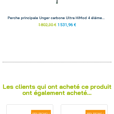
Aperçu
Perche principale Unger carbone Ultra HiMod 4 éléments 6.63 m UH67G
1 802,30 €
1 531,96 €
Les clients qui ont acheté ce produit
ont également acheté...
PRIX PROMO !
PRIX PROMO !